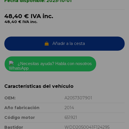
Fecha disponible:
2025-10-01
48,40 €
IVA inc.
48,40 €
IVA inc.
Añadir a la cesta
¿Necesitas ayuda? Habla con nosotros
Características del vehículo
OEM:
A2057307901
Año fabricación
2014
Código motor
651921
Bastidor
WDD2050041F124295