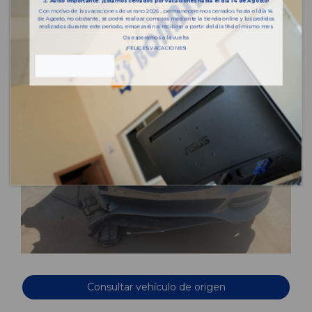
⚠️
Aviso importante: ¡Estamos cerrados por vacaciones hasta el día 14 de Agosto!
Con motivo de las vacaciones de verano 2026 , permaneceremos cerrados hasta el día 14
de Agosto, no obstante, se podrá realizar compras mediante la tienda online y los pedidos
realizados durante este periodo, empezarán a recibirse a partir del día 18 del mismo mes.
Os esperamos a la vuelta
¡FELICES VACACIONES!
Consultar vehículo de origen