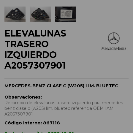
ELEVALUNAS
TRASERO
IZQUIERDO
A2057307901
MERCEDES-BENZ CLASE C (W205) LIM. BLUETEC
Observaciones:
Recambio de elevalunas trasero izquierdo para mercedes-
benz clase c (w205) lim. bluetec referencia OEM IAM
A2057307901
Código interno:
867118