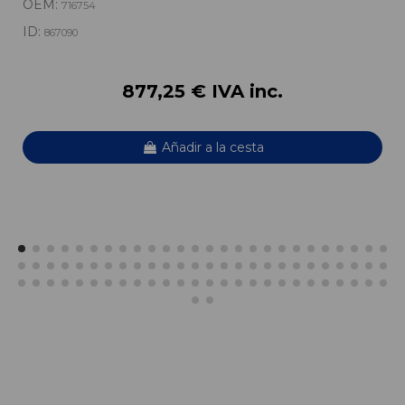
OEM:
716754
ID:
867090
877,25 € IVA inc.
Añadir a la cesta