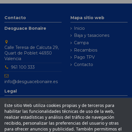
Contacto
Mapa sitio web
Desguace Bonaire
Inicio
Baja y tasaciones
Campa
Calle Teresa de Calcuta 29,
Recambios
Quart de Poblet 46930
Pago TPV
Valencia
Contacto
961 100 333
info@desguacebonaire.es
Legal
Política de privacidad
Este sitio Web utiliza cookies propias y de terceros para
Política de cookies
habilitar las funcionalidades técnicas de uso de la web,
Aviso legal
realizar estadísticas y análisis del tráfico de navegación
recibido, personalizar las preferencias del usuario y otras
Condiciones de venta
para ofrecer anuncios y publicidad. También permitimos el