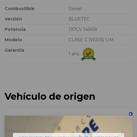
Combustible
Diesel
Versión
BLUETEC
Potencia
197CV 145KW
Modelo
CLASE C (W205) LIM.
Garantia
1 año
Vehículo de origen