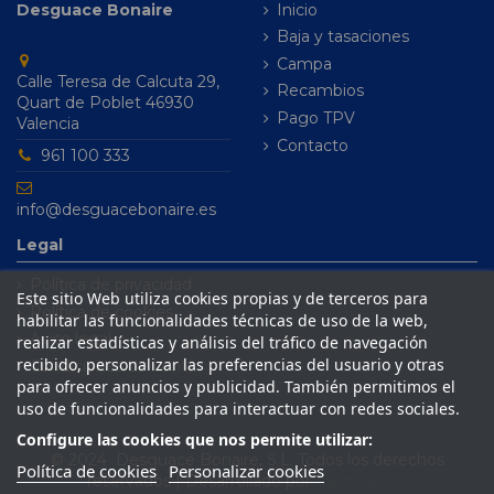
Desguace Bonaire
Inicio
Baja y tasaciones
Campa
Calle Teresa de Calcuta 29,
Recambios
Quart de Poblet 46930
Pago TPV
Valencia
Contacto
961 100 333
info@desguacebonaire.es
Legal
Política de privacidad
Este sitio Web utiliza cookies propias y de terceros para
Política de cookies
habilitar las funcionalidades técnicas de uso de la web,
Aviso legal
realizar estadísticas y análisis del tráfico de navegación
recibido, personalizar las preferencias del usuario y otras
Condiciones de venta
para ofrecer anuncios y publicidad. También permitimos el
uso de funcionalidades para interactuar con redes sociales.
Configure las cookies que nos permite utilizar:
© 2024 Desguace Bonaire, S.L. Todos los derechos
Política de cookies
Personalizar cookies
reservados | Desarrollado por
Seintosoft