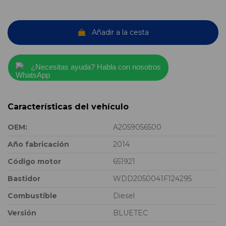
Añadir a la cesta
¿Necesitas ayuda? Habla con nosotros
Características del vehículo
OEM:
A2059056500
Año fabricación
2014
Código motor
651921
Bastidor
WDD2050041F124295
Combustible
Diesel
Versión
BLUETEC