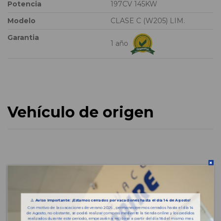
Potencia
197CV 145KW
Modelo
CLASE C (W205) LIM.
Garantia
1 año
Vehículo de origen
⚠️
Aviso importante: ¡Estamos cerrados por vacaciones hasta el día 14 de Agosto!
Con motivo de las vacaciones de verano 2026 , permaneceremos cerrados hasta el día 14
de Agosto, no obstante, se podrá realizar compras mediante la tienda online y los pedidos
realizados durante este periodo, empezarán a recibirse a partir del día 18 del mismo mes.