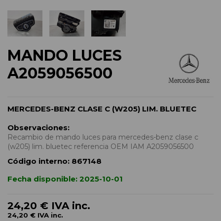
MANDO LUCES
A2059056500
MERCEDES-BENZ CLASE C (W205) LIM. BLUETEC
Observaciones:
Recambio de mando luces para mercedes-benz clase c
(w205) lim. bluetec referencia OEM IAM A2059056500
Código interno:
867148
Fecha disponible:
2025-10-01
24,20 €
IVA inc.
24,20 €
IVA inc.