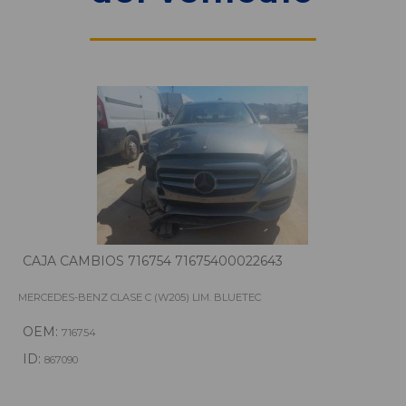
CAJA CAMBIOS 716754 71675400022643
MERCEDES-BENZ CLASE C (W205) LIM. BLUETEC
OEM:
716754
ID:
867090