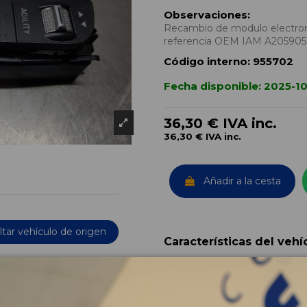
Observaciones:
Recambio de modulo electroni
referencia OEM IAM A20590
Código interno:
955702
Fecha disponible:
2025-10
36,30 €
IVA inc.
36,30 €
IVA inc.
Añadir a la cesta
tar vehículo de origen
Características del vehí
OEM:
Año fabricación