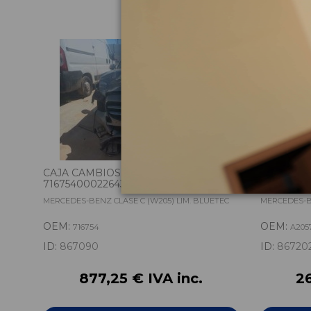
CAJA CAMBIOS 716754
PUERTA 
71675400022643
A2057300
MERCEDES-BENZ CLASE C (W205) LIM. BLUETEC
MERCEDES-BE
OEM:
OEM:
716754
A205
ID:
867090
ID:
86720
877,25 € IVA inc.
26