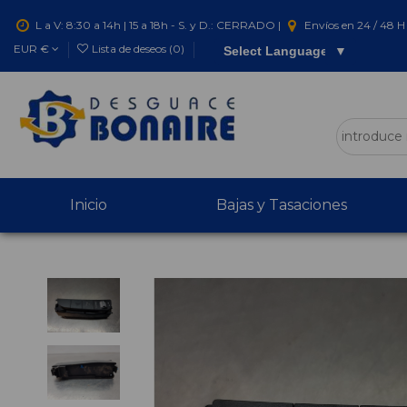
L a V: 8:30 a 14h | 15 a 18h - S. y D.: CERRADO |
Envíos en 24 / 48 H 
EUR €
Lista de deseos (
0
)
Select Language
▼
Inicio
Bajas y Tasaciones