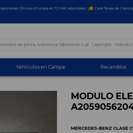
laborables | Envíos a Europa en 72-96h laborables |
Calle Teresa de Calcut
Vehículos en Campa
Recambios
MODULO ELE
A205905620
MERCEDES-BENZ CLASE C 