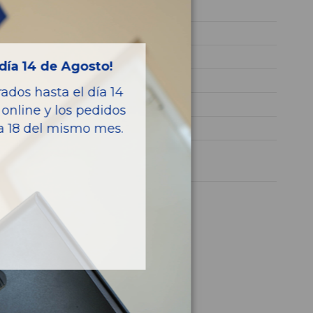
651921
WDD2050041F124295
Diesel
día 14 de Agosto!
BLUETEC
dos hasta el día 14
197CV 145KW
online y los pedidos
ía 18 del mismo mes.
CLASE C (W205) LIM.
1 año
culo