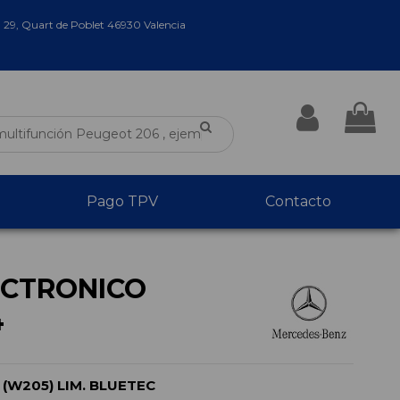
a 29, Quart de Poblet 46930 Valencia
Pago TPV
Contacto
CTRONICO
4
(W205) LIM. BLUETEC