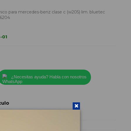
co para mercedes-benz clase c (w205) lim. bluetec
56204
-01
¿Necesitas ayuda? Habla con nosotros
culo
A2059056204
2014