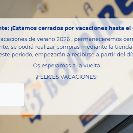
Código motor
Bastidor
Combustible
te: ¡Estamos cerrados por vacaciones hasta el 
Versión
vacaciones de verano 2026 , permaneceremos cerra
Potencia
nte, se podrá realizar compras mediante la tienda 
este periodo, empezarán a recibirse a partir del d
Modelo
Garantia
Os esperamos a la vuelta
¡FELICES VACACIONES!
zas almacenadas del vehí