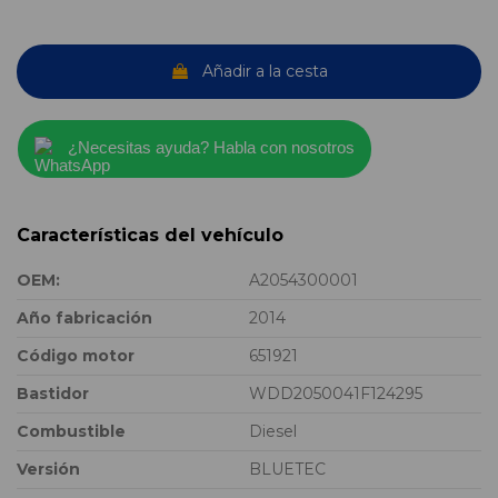
Añadir a la cesta
¿Necesitas ayuda? Habla con nosotros
Características del vehículo
OEM:
A2054300001
Año fabricación
2014
Código motor
651921
Bastidor
WDD2050041F124295
Combustible
Diesel
Versión
BLUETEC