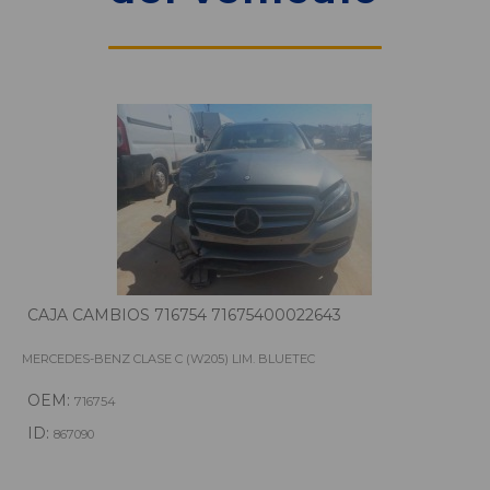
CAJA CAMBIOS 716754 71675400022643
MERCEDES-BENZ CLASE C (W205) LIM. BLUETEC
OEM:
716754
ID:
867090