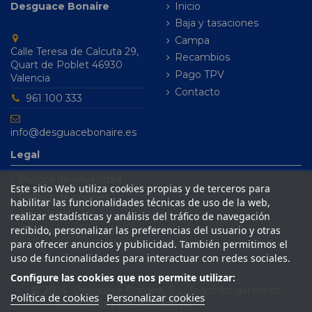
Desguace Bonaire
Inicio
Baja y tasaciones
Campa
Calle Teresa de Calcuta 29,
Recambios
Quart de Poblet 46930
Pago TPV
Valencia
Contacto
961 100 333
info@desguacebonaire.es
Legal
Política de privacidad
Este sitio Web utiliza cookies propias y de terceros para
Política de cookies
habilitar las funcionalidades técnicas de uso de la web,
Aviso legal
realizar estadísticas y análisis del tráfico de navegación
recibido, personalizar las preferencias del usuario y otras
Condiciones de venta
para ofrecer anuncios y publicidad. También permitimos el
uso de funcionalidades para interactuar con redes sociales.
Configure las cookies que nos permite utilizar:
© 2024 Desguace Bonaire, S.L. Todos los derechos
Política de cookies
Personalizar cookies
reservados | Desarrollado por
Seintosoft