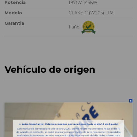
Potencia
197CV 145KW
Modelo
CLASE C (W205) LIM.
Garantia
1 año
Vehículo de origen
⚠️
Aviso importante: ¡Estamos cerrados por vacaciones hasta el día 14 de Agosto!
Con motivo de las vacaciones de verano 2026 , permaneceremos cerrados hasta el día 14
de Agosto, no obstante, se podrá realizar compras mediante la tienda online y los pedidos
realizados durante este periodo, empezarán a recibirse a partir del día 18 del mismo mes.