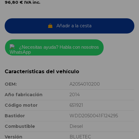
96,80 €
IVA inc.
Añadir a la cesta
¿Necesitas ayuda? Habla con nosotros
Características del vehículo
OEM:
A2054010200
Año fabricación
2014
Código motor
651921
Bastidor
WDD2050041F124295
Combustible
Diesel
Versión
BLUETEC