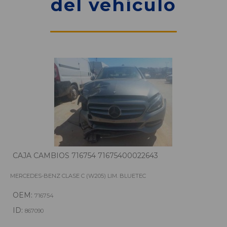
del vehículo
CAJA CAMBIOS 716754 71675400022643
MERCEDES-BENZ CLASE C (W205) LIM. BLUETEC
OEM:
716754
ID:
867090