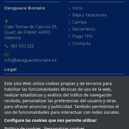
Desguace Bonaire
Inicio
Baja y tasaciones
Campa
Calle Teresa de Calcuta 29,
Recambios
Quart de Poblet 46930
Pago TPV
Valencia
Contacto
961 100 333
info@desguacebonaire.es
Legal
Política de privacidad
Este sitio Web utiliza cookies propias y de terceros para
Política de cookies
habilitar las funcionalidades técnicas de uso de la web,
Aviso legal
realizar estadísticas y análisis del tráfico de navegación
recibido, personalizar las preferencias del usuario y otras
Condiciones de venta
para ofrecer anuncios y publicidad. También permitimos el
uso de funcionalidades para interactuar con redes sociales.
Configure las cookies que nos permite utilizar:
© 2024 Desguace Bonaire, S.L. Todos los derechos
Política de cookies
Personalizar cookies