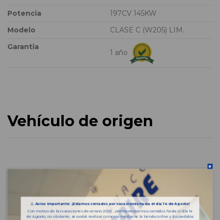
Potencia
197CV 145KW
Modelo
CLASE C (W205) LIM.
Garantia
1 año
Vehículo de origen
⚠️
Aviso importante: ¡Estamos cerrados por vacaciones hasta el día 14 de Agosto!
Con motivo de las vacaciones de verano 2026 , permaneceremos cerrados hasta el día 14
de Agosto, no obstante, se podrá realizar compras mediante la tienda online y los pedidos