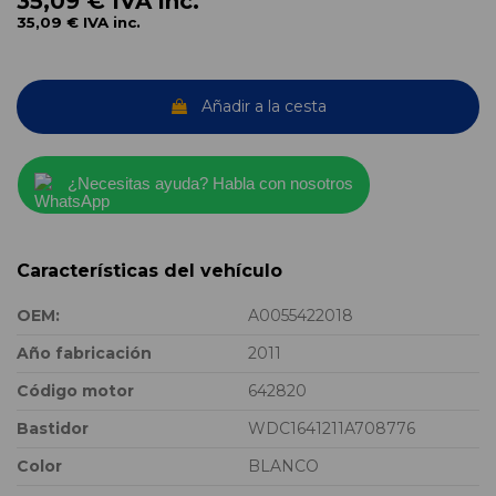
35,09 €
IVA inc.
35,09 €
IVA inc.
Añadir a la cesta
¿Necesitas ayuda? Habla con nosotros
Características del vehículo
OEM:
A0055422018
Año fabricación
2011
Código motor
642820
Bastidor
WDC1641211A708776
Color
BLANCO