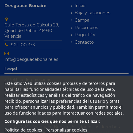
Desguace Bonaire
Inicio
Baja y tasaciones
Campa
Calle Teresa de Calcuta 29,
Recambios
Quart de Poblet 46930
Pago TPV
Valencia
Contacto
961 100 333
info@desguacebonaire.es
Legal
Política de privacidad
Este sitio Web utiliza cookies propias y de terceros para
Política de cookies
habilitar las funcionalidades técnicas de uso de la web,
Aviso legal
realizar estadísticas y análisis del tráfico de navegación
recibido, personalizar las preferencias del usuario y otras
Condiciones de venta
para ofrecer anuncios y publicidad. También permitimos el
uso de funcionalidades para interactuar con redes sociales.
Configure las cookies que nos permite utilizar:
© 2024 Desguace Bonaire, S.L. Todos los derechos
Política de cookies
Personalizar cookies
reservados | Desarrollado por
Seintosoft