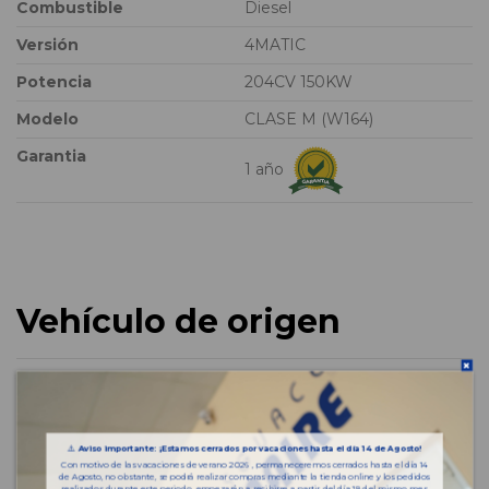
Combustible
Diesel
Versión
4MATIC
Potencia
204CV 150KW
Modelo
CLASE M (W164)
Garantia
1 año
Vehículo de origen
⚠️
Aviso importante: ¡Estamos cerrados por vacaciones hasta el día 14 de Agosto!
Con motivo de las vacaciones de verano 2026 , permaneceremos cerrados hasta el día 14
de Agosto, no obstante, se podrá realizar compras mediante la tienda online y los pedidos
realizados durante este periodo, empezarán a recibirse a partir del día 18 del mismo mes.