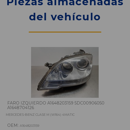
Piezas almacenadas
del vehículo
FARO IZQUIERDO A1648203159 5DC00906050
A1648704126
MERCEDES-BENZ CLASE M (W164) 4MATIC
OEM:
A1648203159