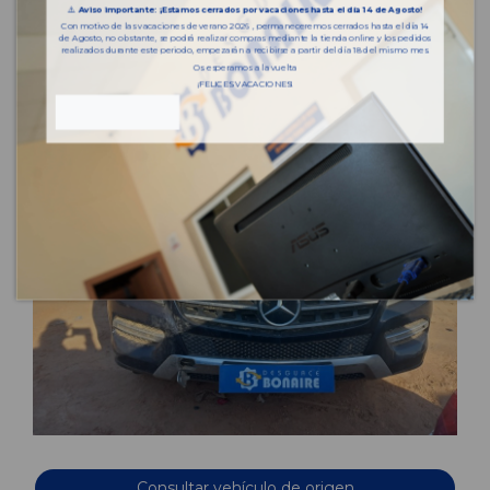
⚠️
Aviso importante: ¡Estamos cerrados por vacaciones hasta el día 14 de Agosto!
Con motivo de las vacaciones de verano 2026 , permaneceremos cerrados hasta el día 14
de Agosto, no obstante, se podrá realizar compras mediante la tienda online y los pedidos
realizados durante este periodo, empezarán a recibirse a partir del día 18 del mismo mes.
Os esperamos a la vuelta
¡FELICES VACACIONES!
Consultar vehículo de origen