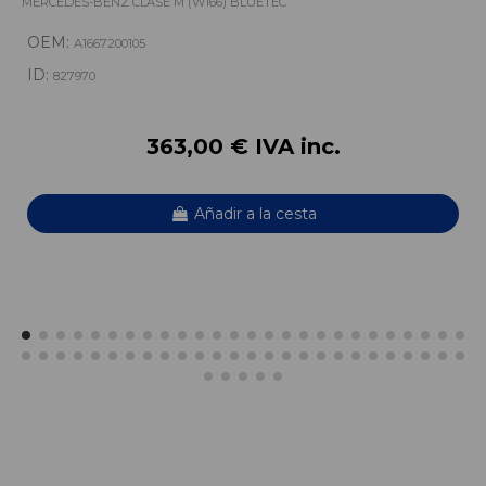
MERCEDES-BENZ CLASE M (W166) BLUETEC
OEM:
A1667200105
ID:
827970
363,00 € IVA inc.
Añadir a la cesta