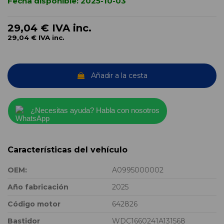
Fecha disponible:
2025-10-03
29,04 €
IVA inc.
29,04 €
IVA inc.
Añadir a la cesta
¿Necesitas ayuda? Habla con nosotros
Características del vehículo
OEM:
A0995000002
Año fabricación
2025
Código motor
642826
Bastidor
WDC1660241A131568