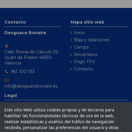
Contacto
Mapa sitio web
Desguace Bonaire
Inicio
Baja y tasaciones
Campa
Calle Teresa de Calcuta 29,
Recambios
Quart de Poblet 46930
Pago TPV
Valencia
Contacto
961 100 333
info@desguacebonaire.es
Legal
Política de privacidad
Este sitio Web utiliza cookies propias y de terceros para
Política de cookies
habilitar las funcionalidades técnicas de uso de la web,
Aviso legal
realizar estadísticas y análisis del tráfico de navegación
recibido, personalizar las preferencias del usuario y otras
Condiciones de venta