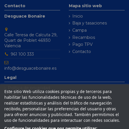
Contacto
Mapa sitio web
Desguace Bonaire
Inicio
Baja y tasaciones
Campa
Calle Teresa de Calcuta 29,
Recambios
Quart de Poblet 46930
Pago TPV
Valencia
Contacto
961 100 333
info@desguacebonaire.es
Legal
Política de privacidad
Este sitio Web utiliza cookies propias y de terceros para
Política de cookies
habilitar las funcionalidades técnicas de uso de la web,
Aviso legal
realizar estadísticas y análisis del tráfico de navegación
recibido, personalizar las preferencias del usuario y otras
Condiciones de venta
para ofrecer anuncios y publicidad. También permitimos el
uso de funcionalidades para interactuar con redes sociales.
Configure las cookies que nos permite utilizar: