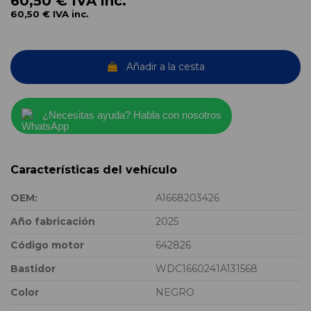
60,50 €
IVA inc.
60,50 €
IVA inc.
Añadir a la cesta
¿Necesitas ayuda? Habla con nosotros
Características del vehículo
OEM:
A1668203426
Año fabricación
2025
Código motor
642826
Bastidor
WDC1660241A131568
Color
NEGRO