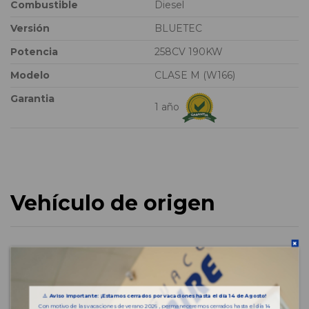
Combustible
Diesel
Versión
BLUETEC
Potencia
258CV 190KW
Modelo
CLASE M (W166)
Garantia
1 año
Vehículo de origen
⚠️
Aviso importante: ¡Estamos cerrados por vacaciones hasta el día 14 de Agosto!
Con motivo de las vacaciones de verano 2026 , permaneceremos cerrados hasta el día 14