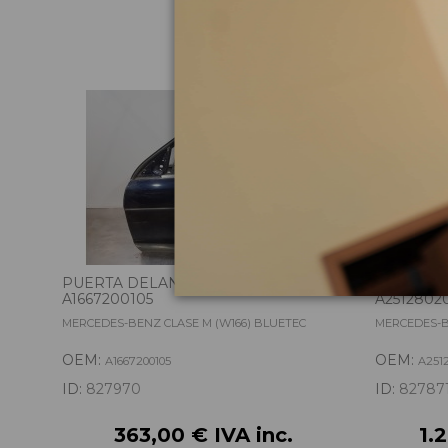
Pie
PUERTA DELANTERA IZQUIERDA
CAJA TRA
A1667200105
A2512802
MERCEDES-BENZ CLASE M (W166) BLUETEC
MERCEDES-B
OEM:
OEM:
A1667200105
A251
ID:
827970
ID:
82787
363,00 € IVA inc.
1.