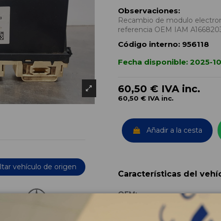
Observaciones:
Recambio de modulo electron
referencia OEM IAM A166820
Código interno:
956118
Fecha disponible:
2025-1
60,50 €
IVA inc.
60,50 €
IVA inc.
Añadir a la cesta
tar vehículo de origen
Características del vehí
OEM:
Año fabricación