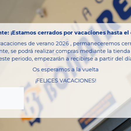
Código motor
Bastidor
Color
te: ¡Estamos cerrados por vacaciones hasta el 
Combustible
vacaciones de verano 2026 , permaneceremos cerra
Versión
nte, se podrá realizar compras mediante la tienda 
Potencia
este periodo, empezarán a recibirse a partir del d
Modelo
Os esperamos a la vuelta
Garantia
¡FELICES VACACIONES!