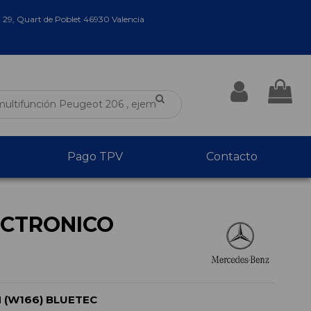
a 29, Quart de Poblet 46930 Valencia
Pago TPV
Contacto
CTRONICO
 (W166) BLUETEC