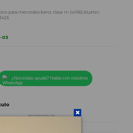
ico para mercedes-benz clase m (w166) bluetec
3426
0-03
¿Necesitas ayuda? Habla con nosotros
culo
A1668203426
2025