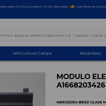
laborables | Envíos a Europa en 72-96h laborables |
Calle Teresa de Calcut
Vehículos en Campa
Recambios
MODULO ELE
A1668203426
MERCEDES-BENZ CLASE M