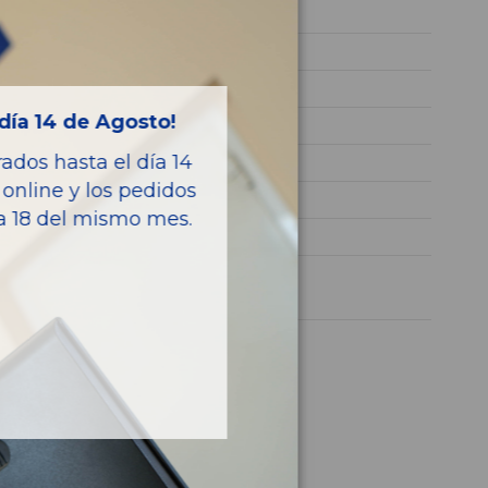
642826
WDC1660241A131568
NEGRO
día 14 de Agosto!
Diesel
dos hasta el día 14
BLUETEC
online y los pedidos
258CV 190KW
ía 18 del mismo mes.
CLASE M (W166)
1 año