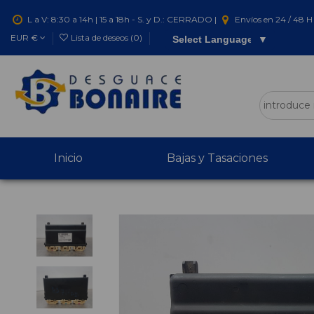
L a V: 8:30 a 14h | 15 a 18h - S. y D.: CERRADO |
Envíos en 24 / 48 H 
EUR €
Lista de deseos (
0
)
Select Language
▼
Inicio
Bajas y Tasaciones