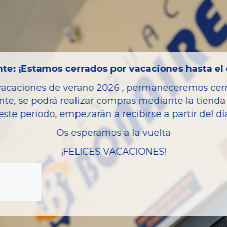
Código motor
Kilometraje
Bastidor
Color
te: ¡Estamos cerrados por vacaciones hasta el 
Combustible
vacaciones de verano 2026 , permaneceremos cerra
Versión
nte, se podrá realizar compras mediante la tienda 
este periodo, empezarán a recibirse a partir del d
Potencia
Os esperamos a la vuelta
Modelo
¡FELICES VACACIONES!
Garantia