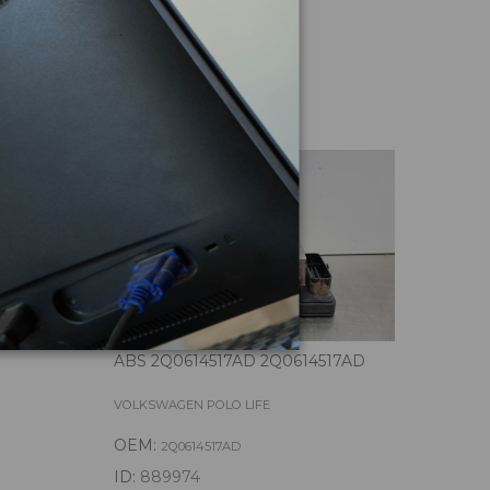
culo
ABS 2Q0614517AD 2Q0614517AD
ALT
VOLKSWAGEN POLO LIFE
VOLK
OEM:
OE
2Q0614517AD
ID:
889974
ID: