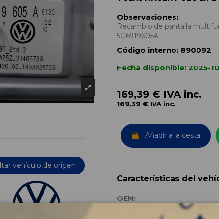
Observaciones:
Recambio de pantalla multifu
5G6919605A
Código interno:
890092
Fecha disponible:
2025-1
169,39 €
IVA inc.
169,39 €
IVA inc.
Añadir a la cesta
tar vehículo de origen
Características del vehí
OEM:
Año fabricación