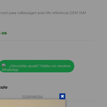
ncion para volkswagen polo life referencia OEM IAM
0-06
¿Necesitas ayuda? Habla con nosotros
culo
5G6919605A
2018