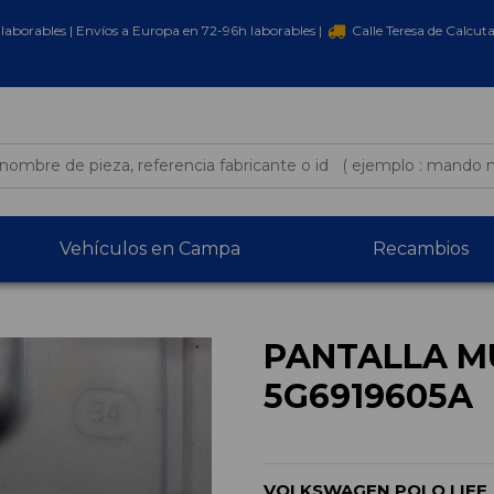
laborables | Envíos a Europa en 72-96h laborables |
Calle Teresa de Calcut
Vehículos en Campa
Recambios
PANTALLA M
5G6919605A
VOLKSWAGEN POLO LIFE