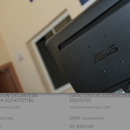
zas almacenadas del vehí
SION DELANTERA
CATALIZADOR 2Q0254503AX
A 2Q0407271BL
2Q0131701
 POLO LIFE
VOLKSWAGEN POLO LIFE
OEM:
07271BL
2Q0254503AX
6
ID:
890048