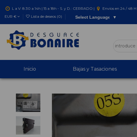
L a V: 8:30 a 14h | 15 a 18h - S. y D.: CERRADO |
Envíos en 24 / 48 H 
EUR €
Lista de deseos (
0
)
Select Language
▼
Inicio
Bajas y Tasaciones