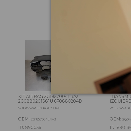
Pie
KIT AIRBAG 2G1857004LRA3
TRANSMI
2G0880201S81U 6F0880204D
IZQUIERD
VOLKSWAGEN POLO LIFE
VOLKSWAGEN
OEM:
OEM:
2G1857004LRA3
2Q04
ID:
890056
ID:
89013