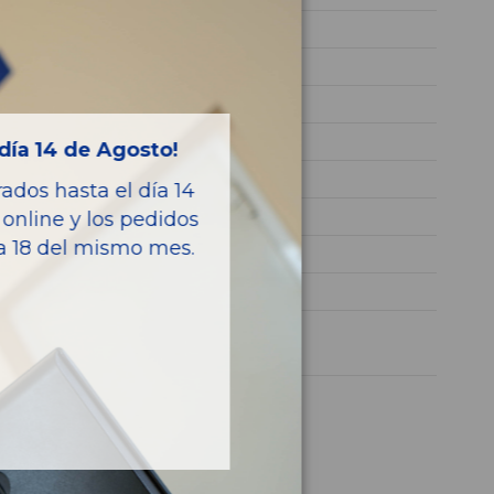
DLA
68.440
WVWZZZAWZJY213537
BLANCO
día 14 de Agosto!
GASOLINA
dos hasta el día 14
Life
online y los pedidos
ía 18 del mismo mes.
95CV 70KW
POLO
1 año