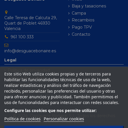
Baja y tasaciones
Campa
Calle Teresa de Calcuta 29,
Recambios
Quart de Poblet 46930
Pago TPV
Valencia
Contacto
961 100 333
info@desguacebonaire.es
Legal
Política de privacidad
Este sitio Web utiliza cookies propias y de terceros para
Política de cookies
habilitar las funcionalidades técnicas de uso de la web,
Aviso legal
realizar estadísticas y análisis del tráfico de navegación
recibido, personalizar las preferencias del usuario y otras
Condiciones de venta
para ofrecer anuncios y publicidad. También permitimos el
uso de funcionalidades para interactuar con redes sociales.
Configure las cookies que nos permite utilizar:
© 2024 Desguace Bonaire, S.L. Todos los derechos
Política de cookies
Personalizar cookies
reservados | Desarrollado por
Seintosoft