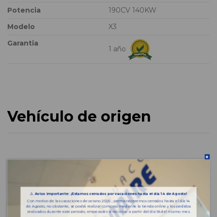
Potencia
190CV 140KW
Modelo
X3
Garantia
1 año
Vehículo de origen
⚠️
Aviso importante: ¡Estamos cerrados por vacaciones hasta el día 14 de Agosto!
Con motivo de las vacaciones de verano 2026 , permaneceremos cerrados hasta el día 14
de Agosto, no obstante, se podrá realizar compras mediante la tienda online y los pedidos
realizados durante este periodo, empezarán a recibirse a partir del día 18 del mismo mes.