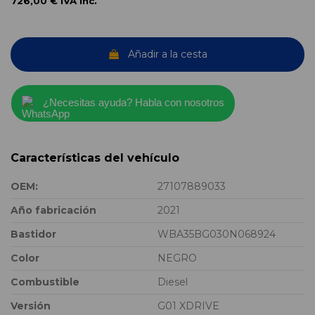
726,00 €
IVA inc.
Añadir a la cesta
¿Necesitas ayuda? Habla con nosotros
Características del vehículo
OEM:
27107889033
Año fabricación
2021
Bastidor
WBA35BG030N068924
Color
NEGRO
Combustible
Diesel
Versión
G01 XDRIVE