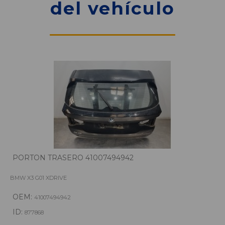
del vehículo
PORTON TRASERO 41007494942
BMW X3 G01 XDRIVE
OEM:
41007494942
ID:
877868