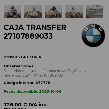
CAJA TRANSFER
27107889033
BMW X3 G01 XDRIVE
Observaciones:
Recambio de caja transfer para bmw x3 g01 xdrive
referencia OEM IAM 27107889033
Código interno:
877775
Fecha disponible:
2025-10-06
726,00 €
IVA inc.