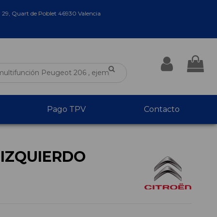
a 29, Quart de Poblet 46930 Valencia
Pago TPV
Contacto
 IZQUIERDO