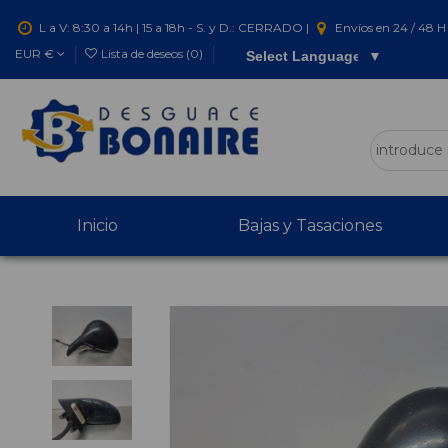
L a V: 8:30 a 14h | 15 a 18h - S. y D.: CERRADO |
Envíos en 24 / 48 H 
EUR €
Lista de deseos (
0
)
Select Language
▼
Inicio
Bajas y Tasaciones