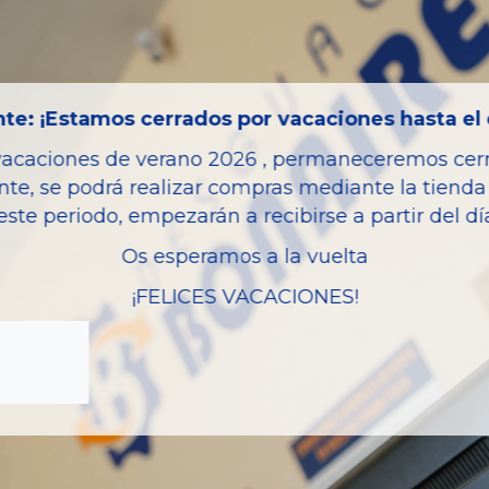
Código motor
Bastidor
Color
te: ¡Estamos cerrados por vacaciones hasta el 
Combustible
vacaciones de verano 2026 , permaneceremos cerra
Versión
nte, se podrá realizar compras mediante la tienda 
Potencia
este periodo, empezarán a recibirse a partir del d
Modelo
Os esperamos a la vuelta
Garantia
¡FELICES VACACIONES!