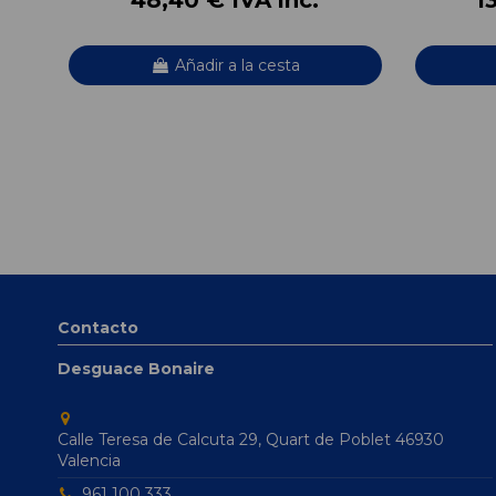
Añadir a la cesta
Contacto
Desguace Bonaire
Calle Teresa de Calcuta 29, Quart de Poblet 46930
Valencia
961 100 333