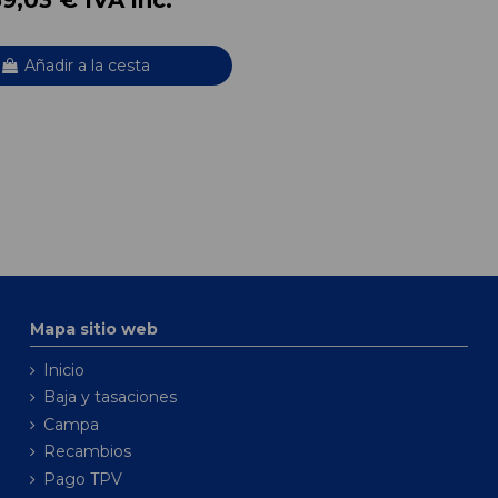
Añadir a la cesta
Mapa sitio web
Inicio
Baja y tasaciones
Campa
Recambios
Pago TPV