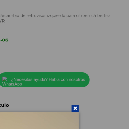
Recambio de retrovisor izquierdo para citroën c4 berlina
9YR
0-06
¿Necesitas ayuda? Habla con nosotros
culo
8149YR
2005