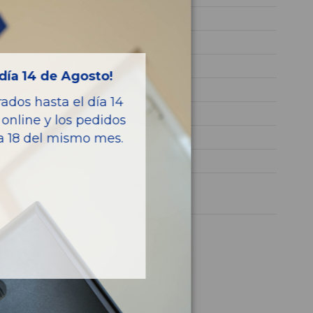
RHR
VF7LARHRH74256675
NEGRO
día 14 de Agosto!
Diesel
dos hasta el día 14
VTS
online y los pedidos
136CV 100KW
ía 18 del mismo mes.
C4 BERLINA
1 año