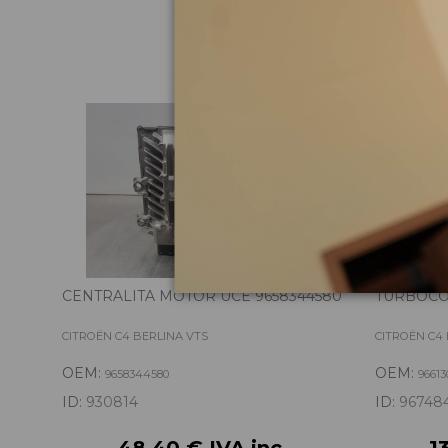
Pie
CENTRALITA MOTOR UCE 9658344580
TURBOCO
CITROËN C4 BERLINA VTS
CITROËN C4 
OEM:
OEM:
9658344580
96613
ID:
930814
ID:
96748
48,40 € IVA inc.
1