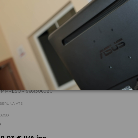
zas almacenadas del vehí
MPRESOR 9661306080
BERLINA VTS
06080
4
39,03 € IVA inc.