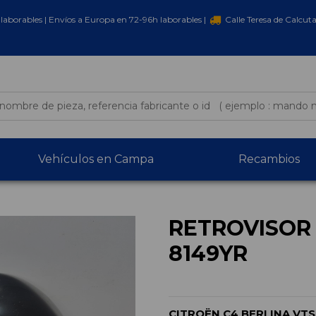
laborables | Envíos a Europa en 72-96h laborables |
Calle Teresa de Calcut
Vehículos en Campa
Recambios
RETROVISOR
8149YR
CITROËN C4 BERLINA VTS