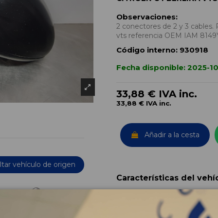
Observaciones:
2 conectores de 2 y 3 cables. 
vts referencia OEM IAM 814
Código interno:
930918
Fecha disponible:
2025-1
33,88 €
IVA inc.
33,88 €
IVA inc.
Añadir a la cesta
tar vehículo de origen
Características del vehí
OEM:
Año fabricación