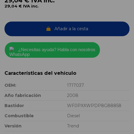
29,04 €
IVA inc.
29,04 €
IVA inc.
Añadir a la cesta
¿Necesitas ayuda? Habla con nosotros
Características del vehículo
OEM:
1717037
Año fabricación
2008
Bastidor
WF0PXXWPDP8G88858
Combustible
Diesel
Versión
Trend