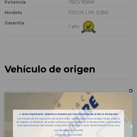
Potencia
115CV 85KW
Modelo
FOCUS LIM. (CB4)
Garantia
1 año
Vehículo de origen
⚠️
Aviso importante: ¡Estamos cerrados por vacaciones hasta el día 14 de Agosto!
Con motivo de las vacaciones de verano 2026 , permaneceremos cerrados hasta el día 14
de Agosto, no obstante, se podrá realizar compras mediante la tienda online y los pedidos
realizados durante este periodo, empezarán a recibirse a partir del día 18 del mismo mes.
Os esperamos a la vuelta
¡FELICES VACACIONES!