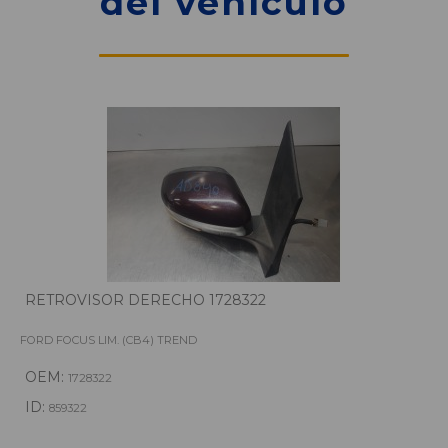
del vehículo
RETROVISOR DERECHO 1728322
FORD FOCUS LIM. (CB4) TREND
OEM:
1728322
ID:
859322