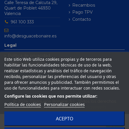
Calle Teresa de Calcuta 29,
Recambios
Quart de Poblet 46930
Pago TPV
Valencia
Contacto
961 100 333
info@desguacebonaire.es
Legal
Política de privacidad
Este sitio Web utiliza cookies propias y de terceros para
Política de cookies
habilitar las funcionalidades técnicas de uso de la web,
Aviso legal
realizar estadísticas y análisis del tráfico de navegación
recibido, personalizar las preferencias del usuario y otras
Condiciones de venta
para ofrecer anuncios y publicidad. También permitimos el
uso de funcionalidades para interactuar con redes sociales.
Configure las cookies que nos permite utilizar:
© 2024 Desguace Bonaire, S.L. Todos los derechos
Política de cookies
Personalizar cookies
reservados | Desarrollado por
Seintosoft
ACEPTO