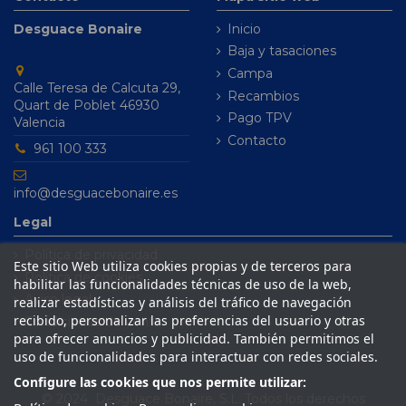
Desguace Bonaire
Inicio
Baja y tasaciones
Campa
Calle Teresa de Calcuta 29,
Recambios
Quart de Poblet 46930
Pago TPV
Valencia
Contacto
961 100 333
info@desguacebonaire.es
Legal
Política de privacidad
Este sitio Web utiliza cookies propias y de terceros para
Política de cookies
habilitar las funcionalidades técnicas de uso de la web,
Aviso legal
realizar estadísticas y análisis del tráfico de navegación
recibido, personalizar las preferencias del usuario y otras
Condiciones de venta
para ofrecer anuncios y publicidad. También permitimos el
uso de funcionalidades para interactuar con redes sociales.
Configure las cookies que nos permite utilizar:
© 2024 Desguace Bonaire, S.L. Todos los derechos