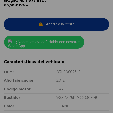
60,50 €
IVA inc.
60,50 €
IVA inc.
Añadir a la cesta
¿Necesitas ayuda? Habla con nosotros
Características del vehículo
OEM:
03L906023LJ
Año fabricación
2012
Código motor
CAY
Bastidor
VSSZZZ5PZCR030508
Color
BLANCO