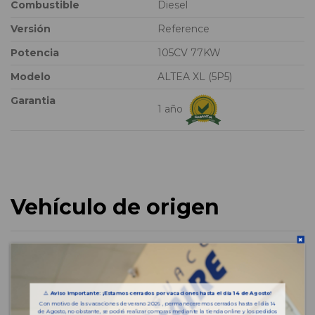
Combustible
Diesel
Versión
Reference
Potencia
105CV 77KW
Modelo
ALTEA XL (5P5)
Garantia
1 año
Vehículo de origen
⚠️
Aviso importante: ¡Estamos cerrados por vacaciones hasta el día 14 de Agosto!
Con motivo de las vacaciones de verano 2026 , permaneceremos cerrados hasta el día 14
de Agosto, no obstante, se podrá realizar compras mediante la tienda online y los pedidos