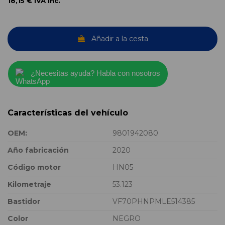
18,15 €
IVA inc.
Añadir a la cesta
¿Necesitas ayuda? Habla con nosotros
Características del vehículo
OEM:
9801942080
Año fabricación
2020
Código motor
HN05
Kilometraje
53.123
Bastidor
VF70PHNPMLE514385
Color
NEGRO