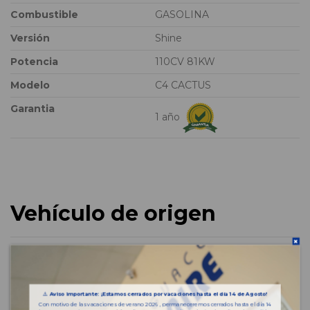
Combustible
GASOLINA
Versión
Shine
Potencia
110CV 81KW
Modelo
C4 CACTUS
Garantia
1 año
Vehículo de origen
⚠️
Aviso importante: ¡Estamos cerrados por vacaciones hasta el día 14 de Agosto!
Con motivo de las vacaciones de verano 2026 , permaneceremos cerrados hasta el día 14