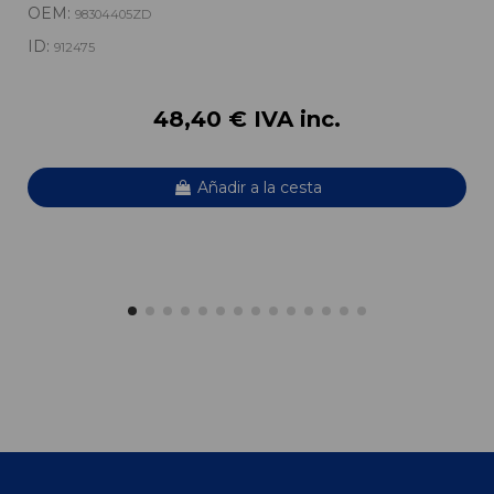
OEM:
98304405ZD
ID:
912475
48,40 € IVA inc.
Añadir a la cesta