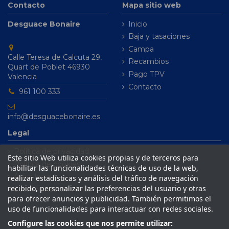
Contacto
Mapa sitio web
Desguace Bonaire
Inicio
Baja y tasaciones
Campa
Calle Teresa de Calcuta 29,
Recambios
Quart de Poblet 46930
Pago TPV
Valencia
Contacto
961 100 333
info@desguacebonaire.es
Legal
Política de privacidad
Este sitio Web utiliza cookies propias y de terceros para
Política de cookies
habilitar las funcionalidades técnicas de uso de la web,
Aviso legal
realizar estadísticas y análisis del tráfico de navegación
recibido, personalizar las preferencias del usuario y otras
Condiciones de venta
para ofrecer anuncios y publicidad. También permitimos el
uso de funcionalidades para interactuar con redes sociales.
Configure las cookies que nos permite utilizar: