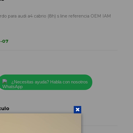
rdo para audi a4 cabrio (8h) s line referencia OEM IAM
0-07
¿Necesitas ayuda? Habla con nosotros
culo
8H1858531E
2005