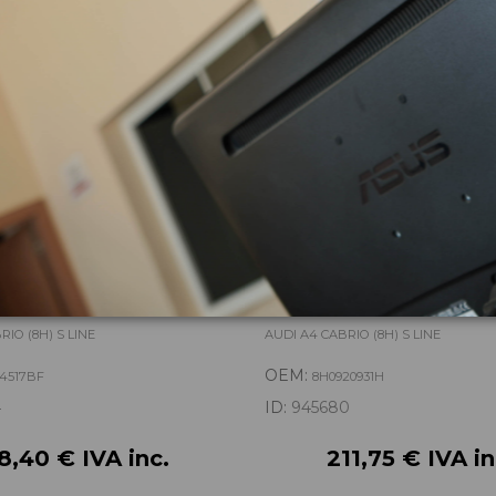
14517BF 0265234336
CUADRO INSTRUMENTOS
8H0920931H
IO (8H) S LINE
AUDI A4 CABRIO (8H) S LINE
OEM:
14517BF
8H0920931H
4
ID:
945680
8,40 € IVA inc.
211,75 € IVA in