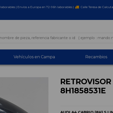
laborables | Envíos a Europa en 72-96h laborables |
Calle Teresa de Calcut
Vehículos en Campa
Recambios
RETROVISOR
8H1858531E
AUDI A4 CABRIO (8H) S LI