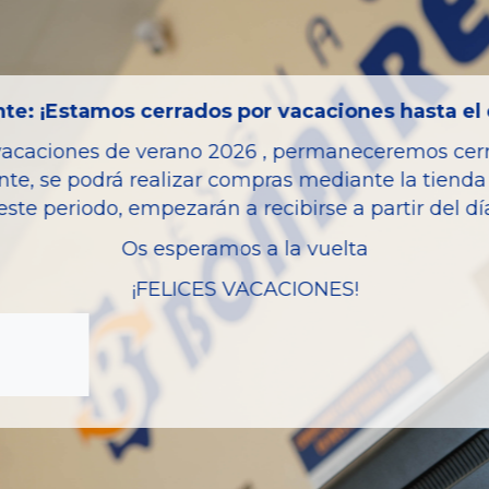
Bastidor
Color
Combustible
te: ¡Estamos cerrados por vacaciones hasta el 
Versión
vacaciones de verano 2026 , permaneceremos cerra
Potencia
nte, se podrá realizar compras mediante la tienda 
este periodo, empezarán a recibirse a partir del d
Modelo
Os esperamos a la vuelta
Garantia
¡FELICES VACACIONES!
zas almacenadas del vehí