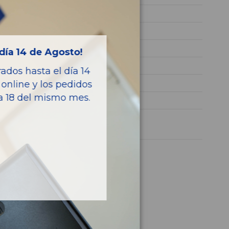
WAUZZZ8H89K001231
NEGRO
Diesel
día 14 de Agosto!
S LINE
dos hasta el día 14
140CV 103KW
online y los pedidos
ía 18 del mismo mes.
A4 CABRIO (8H)
1 año
culo