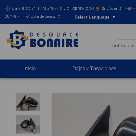
L a V: 8:30 a 14h | 15 a 18h - S. y D.: CERRADO |
Envíos en 24 / 48 H 
EUR €
Lista de deseos (
0
)
Select Language
▼
Inicio
Bajas y Tasaciones