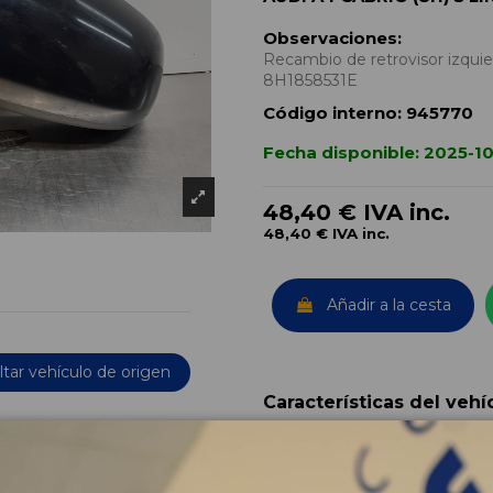
Observaciones:
Recambio de retrovisor izquie
8H1858531E
Código interno:
945770
Fecha disponible:
2025-1
48,40 €
IVA inc.
48,40 €
IVA inc.
Añadir a la cesta
tar vehículo de origen
Características del vehí
OEM:
Año fabricación