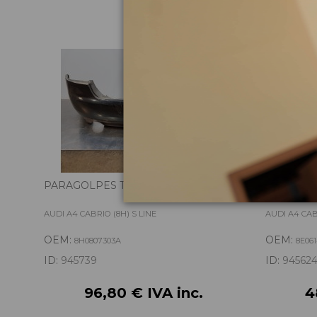
PARAGOLPES TRASERO 8H0807303A
ABS 8E06
AUDI A4 CABRIO (8H) S LINE
AUDI A4 CABR
OEM:
OEM:
8H0807303A
8E06
ID:
945739
ID:
94562
96,80 € IVA inc.
4