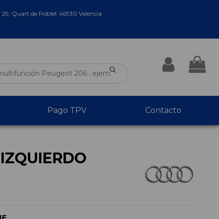
a 29, Quart de Poblet 46930 Valencia
Pago TPV
Contacto
 IZQUIERDO
NE