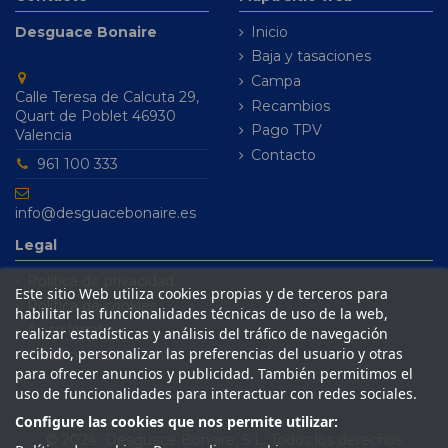
Desguace Bonaire
Inicio
Baja y tasaciones
Campa
Calle Teresa de Calcuta 29,
Recambios
Quart de Poblet 46930
Pago TPV
Valencia
Contacto
961 100 333
info@desguacebonaire.es
Legal
Política de privacidad
Este sitio Web utiliza cookies propias y de terceros para
Política de cookies
habilitar las funcionalidades técnicas de uso de la web,
Aviso legal
realizar estadísticas y análisis del tráfico de navegación
recibido, personalizar las preferencias del usuario y otras
Condiciones de venta
para ofrecer anuncios y publicidad. También permitimos el
uso de funcionalidades para interactuar con redes sociales.
Configure las cookies que nos permite utilizar:
© 2024 Desguace Bonaire, S.L. Todos los derechos