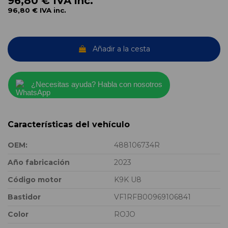
96,80 €
IVA inc.
96,80 €
IVA inc.
Añadir a la cesta
¿Necesitas ayuda? Habla con nosotros
Características del vehículo
OEM:
488106734R
Año fabricación
2023
Código motor
K9K U8
Bastidor
VF1RFB00969106841
Color
ROJO