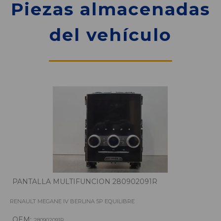
Piezas almacenadas
del vehículo
PANTALLA MULTIFUNCION 280902091R
RENAULT MEGANE IV BERLINA 5P EQUILIBRE
OEM:
280902091R