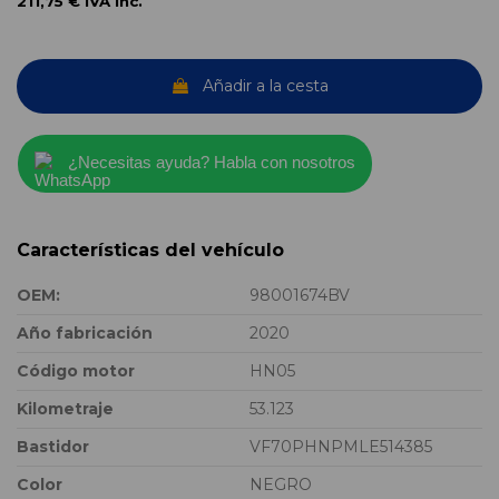
211,75 €
IVA inc.
Añadir a la cesta
¿Necesitas ayuda? Habla con nosotros
Características del vehículo
OEM:
98001674BV
Año fabricación
2020
Código motor
HN05
Kilometraje
53.123
Bastidor
VF70PHNPMLE514385
Color
NEGRO