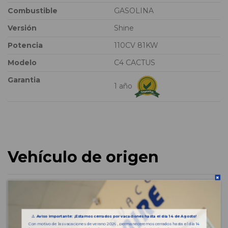
Combustible
GASOLINA
Versión
Shine
Potencia
110CV 81KW
Modelo
C4 CACTUS
Garantia
1 año
Vehículo de origen
⚠️
Aviso importante: ¡Estamos cerrados por vacaciones hasta el día 14 de Agosto!
Con motivo de las vacaciones de verano 2026 , permaneceremos cerrados hasta el día 14