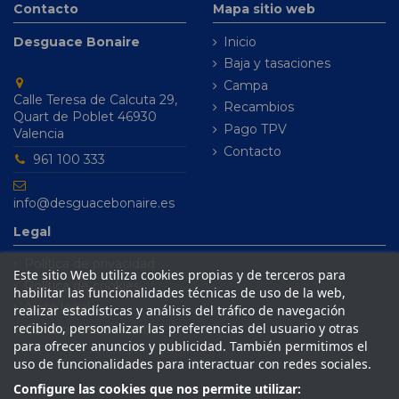
Contacto
Mapa sitio web
Desguace Bonaire
Inicio
Baja y tasaciones
Campa
Calle Teresa de Calcuta 29,
Recambios
Quart de Poblet 46930
Pago TPV
Valencia
Contacto
961 100 333
info@desguacebonaire.es
Legal
Política de privacidad
Este sitio Web utiliza cookies propias y de terceros para
Política de cookies
habilitar las funcionalidades técnicas de uso de la web,
Aviso legal
realizar estadísticas y análisis del tráfico de navegación
recibido, personalizar las preferencias del usuario y otras
Condiciones de venta
para ofrecer anuncios y publicidad. También permitimos el
uso de funcionalidades para interactuar con redes sociales.
Configure las cookies que nos permite utilizar: