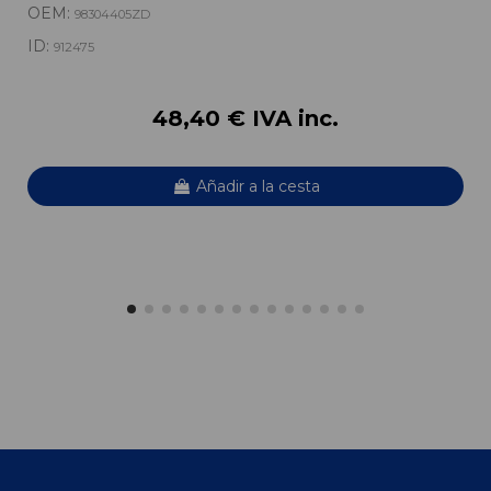
OEM:
98304405ZD
ID:
912475
48,40 € IVA inc.
Añadir a la cesta