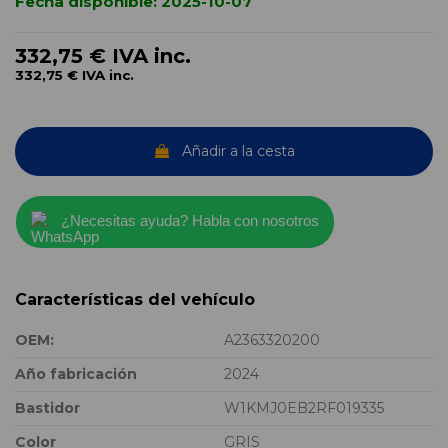
Fecha disponible:
2025-10-07
332,75 €
IVA inc.
332,75 €
IVA inc.
Añadir a la cesta
¿Necesitas ayuda? Habla con nosotros
Características del vehículo
OEM:
A2363320200
Año fabricación
2024
Bastidor
W1KMJ0EB2RF019335
Color
GRIS