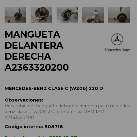
MANGUETA
DELANTERA
DERECHA
A2363320200
MERCEDES-BENZ CLASE C (W206) 220 D
Observaciones:
Recambio de mangueta delantera derecha para mercedes-
benz clase c (w206) 220 d referencia OEM IAM
A2363320200
Código interno:
808718