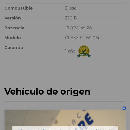
Combustible
Diesel
Versión
220 D
Potencia
197CV 145KW
Modelo
CLASE C (W206)
Garantia
1 año
Vehículo de origen