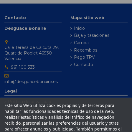
Contacto
Mapa sitio web
Desguace Bonaire
Inicio
Baja y tasaciones
Campa
Calle Teresa de Calcuta 29,
Recambios
Quart de Poblet 46930
Pago TPV
Valencia
Contacto
961 100 333
info@desguacebonaire.es
Legal
Política de privacidad
Este sitio Web utiliza cookies propias y de terceros para
Política de cookies
habilitar las funcionalidades técnicas de uso de la web,
Aviso legal
realizar estadísticas y análisis del tráfico de navegación
recibido, personalizar las preferencias del usuario y otras
Condiciones de venta
para ofrecer anuncios y publicidad. También permitimos el