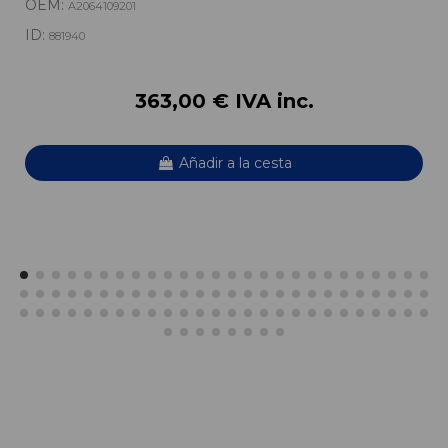
OEM:
A2064109201
ID:
881940
363,00 € IVA inc.
Añadir a la cesta