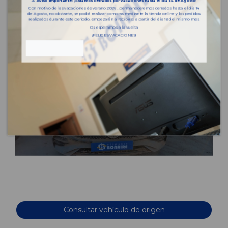
⚠️
Aviso importante: ¡Estamos cerrados por vacaciones hasta el día 14 de Agosto!
Con motivo de las vacaciones de verano 2026 , permaneceremos cerrados hasta el día 14
de Agosto, no obstante, se podrá realizar compras mediante la tienda online y los pedidos
realizados durante este periodo, empezarán a recibirse a partir del día 18 del mismo mes.
Os esperamos a la vuelta
¡FELICES VACACIONES!
Consultar vehículo de origen