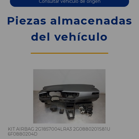
Consultar vehículo de origen
Piezas almacenadas
del vehículo
KIT AIRBAG 2G1857004LRA3 2G0880201S81U
6F0880204D