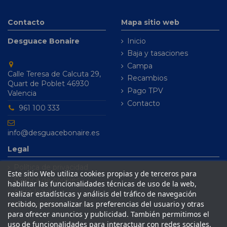
Contacto
Mapa sitio web
Desguace Bonaire
Inicio
Baja y tasaciones
Campa
Calle Teresa de Calcuta 29,
Recambios
Quart de Poblet 46930
Pago TPV
Valencia
Contacto
961 100 333
info@desguacebonaire.es
Legal
Política de privacidad
Este sitio Web utiliza cookies propias y de terceros para
Política de cookies
habilitar las funcionalidades técnicas de uso de la web,
Aviso legal
realizar estadísticas y análisis del tráfico de navegación
recibido, personalizar las preferencias del usuario y otras
Condiciones de venta
para ofrecer anuncios y publicidad. También permitimos el
uso de funcionalidades para interactuar con redes sociales.