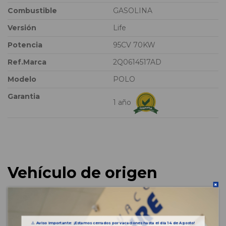
Combustible
GASOLINA
Versión
Life
Potencia
95CV 70KW
Ref.Marca
2Q0614517AD
Modelo
POLO
Garantia
1 año
Vehículo de origen
⚠️
Aviso importante: ¡Estamos cerrados por vacaciones hasta el día 14 de Agosto!