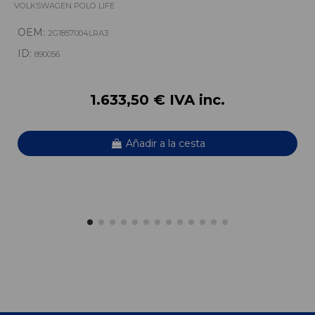
VOLKSWAGEN POLO LIFE
OEM:
2G1857004LRA3
ID:
890056
1.633,50 € IVA inc.
Añadir a la cesta