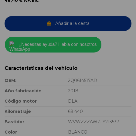
48,40 €
IVA inc.
Añadir a la cesta
¿Necesitas ayuda? Habla con nosotros
Características del vehículo
OEM:
2Q0614517AD
Año fabricación
2018
Código motor
DLA
Kilometraje
68.440
Bastidor
WVWZZZAWZJY213537
Color
BLANCO