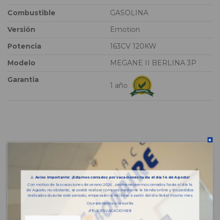
Combustible
GASOLINA
Versión
Emotion
Potencia
163CV 120KW
Modelo
MEGANE II BERLINA 3P
Garantia
1 año
⚠️
Aviso importante: ¡Estamos cerrados por vacaciones hasta el día 14 de Agosto!
Con motivo de las vacaciones de verano 2026 , permaneceremos cerrados hasta el día 14
de Agosto, no obstante, se podrá realizar compras mediante la tienda online y los pedidos
realizados durante este periodo, empezarán a recibirse a partir del día 18 del mismo mes.
Os esperamos a la vuelta
¡FELICES VACACIONES!