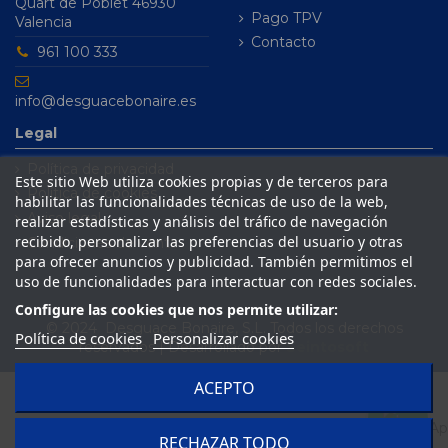
Quart de Poblet 46930
Pago TPV
Valencia
Contacto
961 100 333
info@desguacebonaire.es
Legal
Política de privacidad
Este sitio Web utiliza cookies propias y de terceros para
Política de cookies
habilitar las funcionalidades técnicas de uso de la web,
Aviso legal
realizar estadísticas y análisis del tráfico de navegación
recibido, personalizar las preferencias del usuario y otras
Condiciones de venta
para ofrecer anuncios y publicidad. También permitimos el
uso de funcionalidades para interactuar con redes sociales.
Configure las cookies que nos permite utilizar:
© 2024 Desguace Bonaire, S.L. Todos los derechos
Política de cookies
Personalizar cookies
reservados | Desarrollado por
Seintosoft
ACEPTO
RECHAZAR TODO