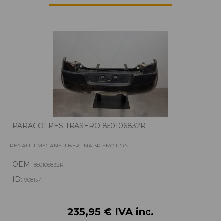
PARAGOLPES TRASERO 850106832R
RENAULT MEGANE II BERLINA 3P EMOTION
OEM:
850106832R
ID:
908137
235,95 € IVA inc.