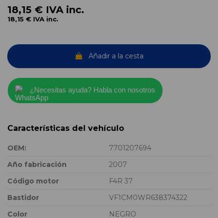
18,15 €
IVA inc.
18,15 €
IVA inc.
Añadir a la cesta
¿Necesitas ayuda? Habla con nosotros
Características del vehículo
OEM:
7701207694
Año fabricación
2007
Código motor
F4R 37
Bastidor
VF1CM0WR638374322
Color
NEGRO