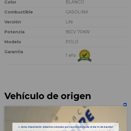
Color
BLANCO
Combustible
GASOLINA
Versión
Life
Potencia
95CV 70KW
Modelo
POLO
Garantia
1 año
Vehículo de origen
⚠️
Aviso importante: ¡Estamos cerrados por vacaciones hasta el día 14 de Agosto!