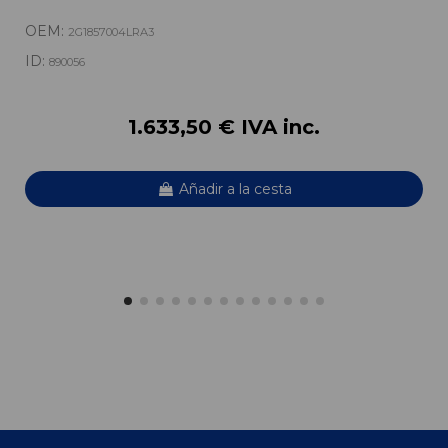
OEM:
2G1857004LRA3
ID:
890056
1.633,50 € IVA inc.
Añadir a la cesta