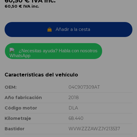
60,50 €
IVA inc.
60,50 €
IVA inc.
Añadir a la cesta
¿Necesitas ayuda? Habla con nosotros
Características del vehículo
OEM:
04C907309AT
Año fabricación
2018
Código motor
DLA
Kilometraje
68.440
Bastidor
WVWZZZAWZJY213537