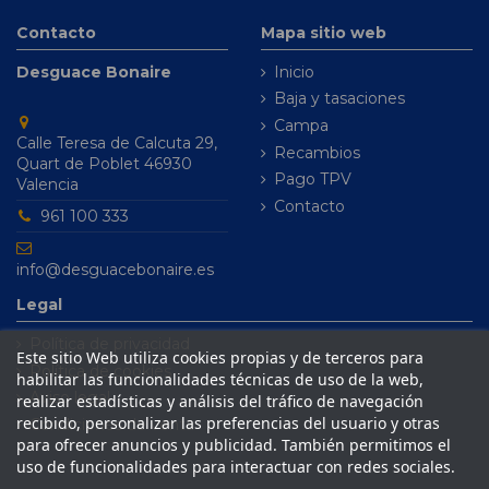
Contacto
Mapa sitio web
Desguace Bonaire
Inicio
Baja y tasaciones
Campa
Calle Teresa de Calcuta 29,
Recambios
Quart de Poblet 46930
Pago TPV
Valencia
Contacto
961 100 333
info@desguacebonaire.es
Legal
Política de privacidad
Este sitio Web utiliza cookies propias y de terceros para
Política de cookies
habilitar las funcionalidades técnicas de uso de la web,
Aviso legal
realizar estadísticas y análisis del tráfico de navegación
recibido, personalizar las preferencias del usuario y otras
Condiciones de venta
para ofrecer anuncios y publicidad. También permitimos el
uso de funcionalidades para interactuar con redes sociales.