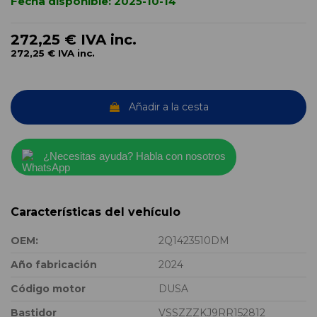
Fecha disponible:
2025-10-14
272,25 €
IVA inc.
272,25 €
IVA inc.
Añadir a la cesta
¿Necesitas ayuda? Habla con nosotros
Características del vehículo
OEM:
2Q1423510DM
Año fabricación
2024
Código motor
DUSA
Bastidor
VSSZZZKJ9RR152812