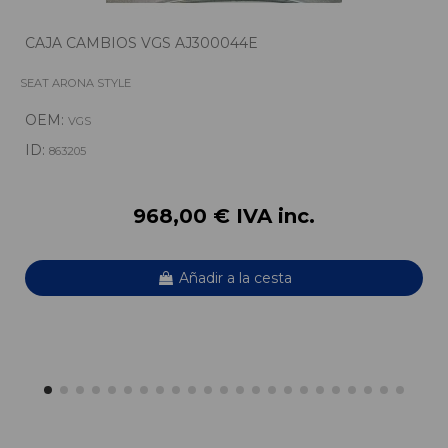
CAJA CAMBIOS VGS AJ300044E
SEAT ARONA STYLE
OEM:
VGS
ID:
863205
968,00 € IVA inc.
Añadir a la cesta