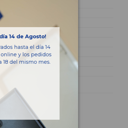
2024
DUSA
VSSZZZKJ9RR152812
GRIS
día 14 de Agosto!
GASOLINA
dos hasta el día 14
Style
online y los pedidos
116CV 85KW
ía 18 del mismo mes.
ARONA
1 año