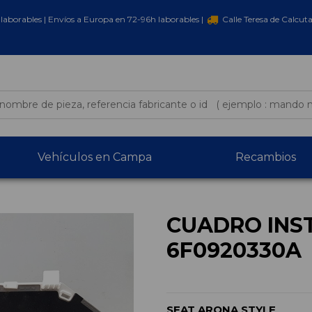
laborables | Envíos a Europa en 72-96h laborables |
Calle Teresa de Calcut
Vehículos en Campa
Recambios
CUADRO INS
6F0920330A
SEAT ARONA STYLE