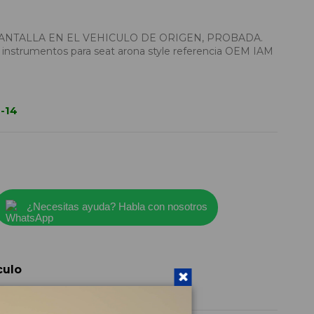
ANTALLA EN EL VEHICULO DE ORIGEN, PROBADA.
instrumentos para seat arona style referencia OEM IAM
-14
¿Necesitas ayuda? Habla con nosotros
culo
6F0920330A