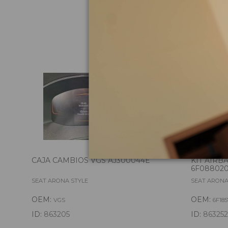
Pie
CAJA CAMBIOS VGS AJ300044E
KIT AIRB
6F088020
SEAT ARONA STYLE
SEAT ARONA
OEM:
OEM:
VGS
6F18
ID:
863205
ID:
863252