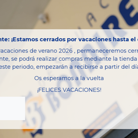
Año fabricación
Código motor
Bastidor
Color
te: ¡Estamos cerrados por vacaciones hasta el 
Combustible
vacaciones de verano 2026 , permaneceremos cerra
Versión
nte, se podrá realizar compras mediante la tienda 
Potencia
este periodo, empezarán a recibirse a partir del d
Modelo
Os esperamos a la vuelta
Garantia
¡FELICES VACACIONES!