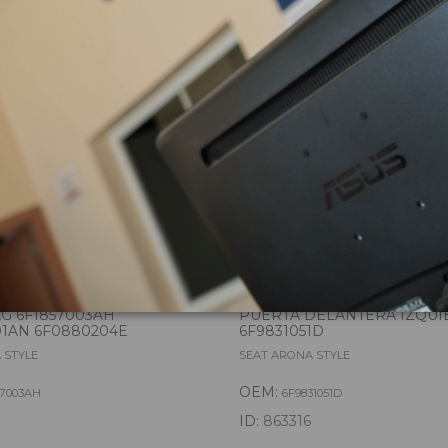
zas almacenadas del vehí
AG 6F1857003AH
PUERTA DELANTERA IZQUI
1AN 6F0880204E
6F9831051D
 STYLE
SEAT ARONA STYLE
OEM:
57003AH
6F9831051D
ID:
863316