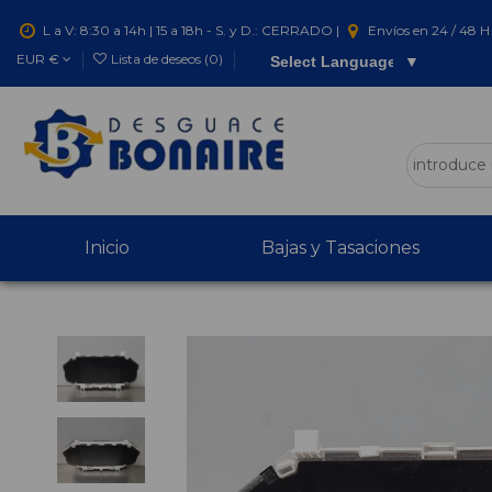
L a V: 8:30 a 14h | 15 a 18h - S. y D.: CERRADO |
Envíos en 24 / 48 H 
EUR €
Lista de deseos (
0
)
Select Language
▼
Inicio
Bajas y Tasaciones