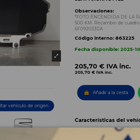
Observaciones:
*FOTO ENCENDIDA DE LA P
500 KM. Recambio de cuadro 
6F0920330A
Código interno:
863225
Fecha disponible:
2025-10
205,70 €
IVA inc.
205,70 €
IVA inc.
Añadir a la cesta
tar vehículo de origen
Características del vehí
OEM: