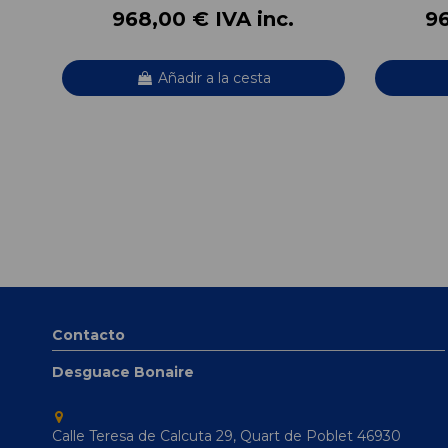
968,00 € IVA inc.
96
Añadir a la cesta
Contacto
Desguace Bonaire
Calle Teresa de Calcuta 29, Quart de Poblet 46930