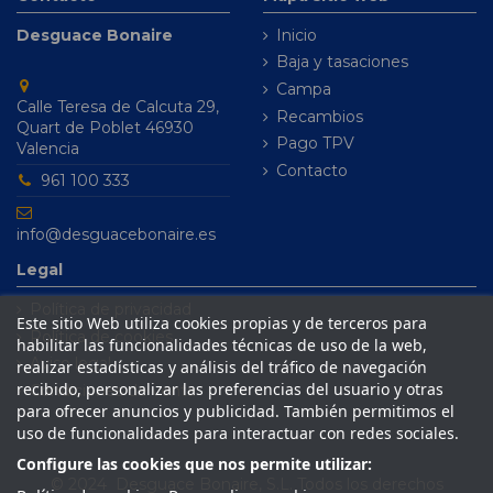
Desguace Bonaire
Inicio
Baja y tasaciones
Campa
Calle Teresa de Calcuta 29,
Recambios
Quart de Poblet 46930
Pago TPV
Valencia
Contacto
961 100 333
info@desguacebonaire.es
Legal
Política de privacidad
Este sitio Web utiliza cookies propias y de terceros para
Política de cookies
habilitar las funcionalidades técnicas de uso de la web,
Aviso legal
realizar estadísticas y análisis del tráfico de navegación
recibido, personalizar las preferencias del usuario y otras
Condiciones de venta
para ofrecer anuncios y publicidad. También permitimos el
uso de funcionalidades para interactuar con redes sociales.
Configure las cookies que nos permite utilizar:
© 2024 Desguace Bonaire, S.L. Todos los derechos