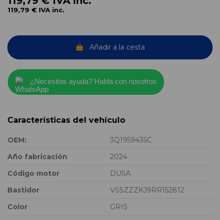
119,79 €
IVA inc.
119,79 €
IVA inc.
Añadir a la cesta
¿Necesitas ayuda? Habla con nosotros
Características del vehículo
OEM:
3Q1959435C
Año fabricación
2024
Código motor
DUSA
Bastidor
VSSZZZKJ9RR152812
Color
GRIS