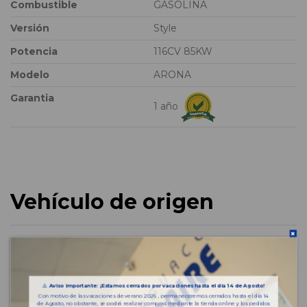
Combustible
GASOLINA
Versión
Style
Potencia
116CV 85KW
Modelo
ARONA
Garantia
1 año
Vehículo de origen
⚠️
Aviso importante: ¡Estamos cerrados por vacaciones hasta el día 14 de Agosto!
Con motivo de las vacaciones de verano 2026 , permaneceremos cerrados hasta el día 14
de Agosto, no obstante, se podrá realizar compras mediante la tienda online y los pedidos