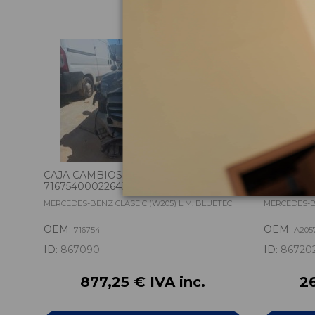
CAJA CAMBIOS 716754
PUERTA 
71675400022643
A2057300
MERCEDES-BENZ CLASE C (W205) LIM. BLUETEC
MERCEDES-BE
OEM:
OEM:
716754
A205
ID:
867090
ID:
86720
877,25 € IVA inc.
26