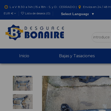
L a V: 8:30 a 14h | 15 a 18h - S. y D.: CERRADO |
Envíos en 24 / 48 H 
EUR €
Lista de deseos (
0
)
Select Language
▼
Inicio
Bajas y Tasaciones