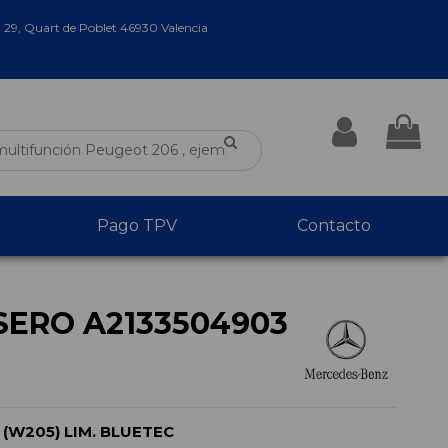
a 29, Quart de Poblet 46930 Valencia
Pago TPV
Contacto
SERO A2133504903
(W205) LIM. BLUETEC