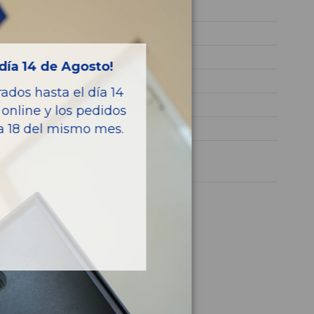
651921
WDD2050041F124295
Diesel
día 14 de Agosto!
BLUETEC
dos hasta el día 14
197CV 145KW
online y los pedidos
ía 18 del mismo mes.
CLASE C (W205) LIM.
1 año
culo