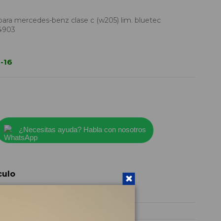
ara mercedes-benz clase c (w205) lim. bluetec
4903
-16
¿Necesitas ayuda? Habla con nosotros
culo
A2133504903
2014