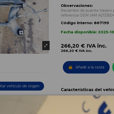
Observaciones:
Recambio de puente trasero p
referencia OEM IAM A213350
Código interno:
867199
Fecha disponible:
2025-10
266,20 €
IVA inc.
266,20 €
IVA inc.
Añadir a la cesta
tar vehículo de origen
Características del vehí
OEM:
Año fabricación