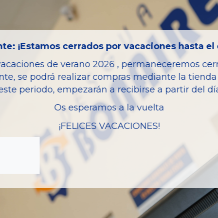
Código motor
Bastidor
Combustible
te: ¡Estamos cerrados por vacaciones hasta el 
Versión
vacaciones de verano 2026 , permaneceremos cerra
Potencia
nte, se podrá realizar compras mediante la tienda 
este periodo, empezarán a recibirse a partir del d
Modelo
Garantia
Os esperamos a la vuelta
¡FELICES VACACIONES!
zas almacenadas del vehí