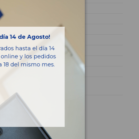
WBA35BG030N068924
NEGRO
Diesel
día 14 de Agosto!
G01 XDRIVE
dos hasta el día 14
190CV 140KW
online y los pedidos
8579236
ía 18 del mismo mes.
X3
1 año