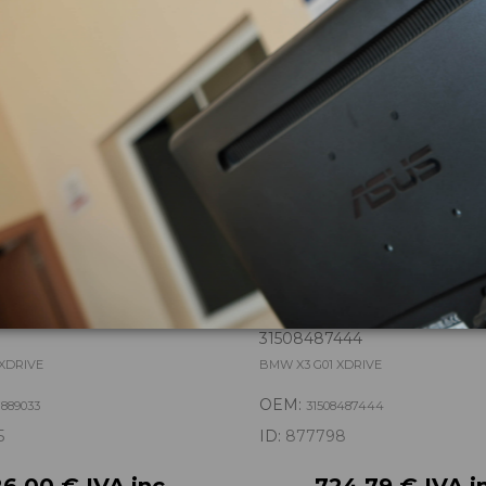
zas almacenadas del vehí
NSFER 27107889033
DIFERENCIAL DELANTERO
31508487444
XDRIVE
BMW X3 G01 XDRIVE
OEM:
889033
31508487444
5
ID:
877798
6,00 € IVA inc.
724,79 € IVA i