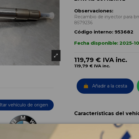
Observaciones:
Recambio de inyector para b
8579236
Código interno:
953682
Fecha disponible:
2025-10
119,79 €
IVA inc.
119,79 €
IVA inc.
Añadir a la cesta
tar vehículo de origen
Características del vehí
OEM:
Año fabricación