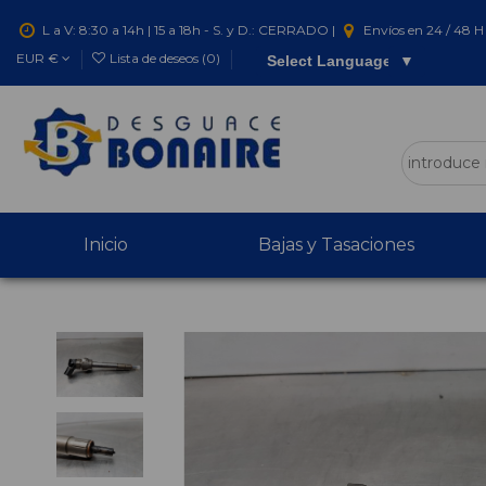
L a V: 8:30 a 14h | 15 a 18h - S. y D.: CERRADO |
Envíos en 24 / 48 H 
EUR €
Lista de deseos (
0
)
Select Language
▼
Inicio
Bajas y Tasaciones