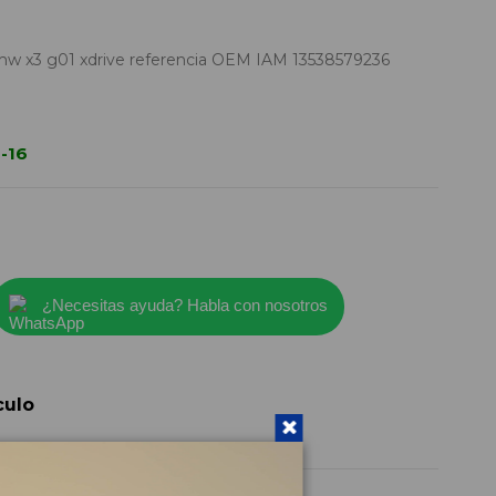
mw x3 g01 xdrive referencia OEM IAM 13538579236
-16
¿Necesitas ayuda? Habla con nosotros
culo
13538579236
2021