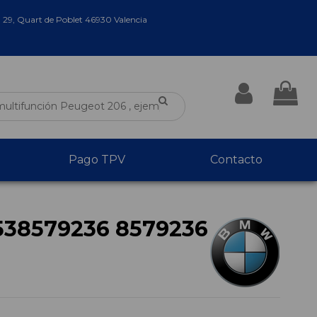
a 29, Quart de Poblet 46930 Valencia
Pago TPV
Contacto
538579236 8579236