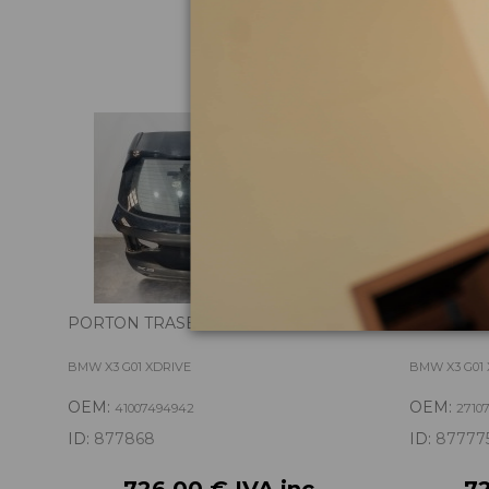
Pie
PORTON TRASERO 41007494942
CAJA TRA
BMW X3 G01 XDRIVE
BMW X3 G01 
OEM:
OEM:
41007494942
27107
ID:
877868
ID:
87777
726,00 € IVA inc.
72