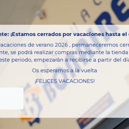
Bastidor
Color
Combustible
te: ¡Estamos cerrados por vacaciones hasta el 
Versión
vacaciones de verano 2026 , permaneceremos cerra
Potencia
nte, se podrá realizar compras mediante la tienda 
Ref.Marca
este periodo, empezarán a recibirse a partir del d
Modelo
Os esperamos a la vuelta
Garantia
¡FELICES VACACIONES!