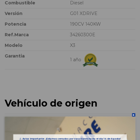
Combustible
Diesel
Versión
G01 XDRIVE
Potencia
190CV 140KW
Ref.Marca
34260300E
Modelo
X3
Garantia
1 año
Vehículo de origen
⚠️
Aviso importante: ¡Estamos cerrados por vacaciones hasta el día 14 de Agosto!