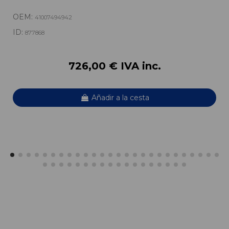
OEM:
41007494942
ID:
877868
726,00 € IVA inc.
Añadir a la cesta