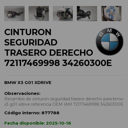
CINTURON
SEGURIDAD
TRASERO DERECHO
72117469998 34260300E
BMW X3 G01 XDRIVE
Observaciones:
Recambio de cinturon seguridad trasero derecho para bmw
x3 g01 xdrive referencia OEM IAM 72117469998 34260300E
Código interno:
877788
Fecha disponible:
2025-10-16