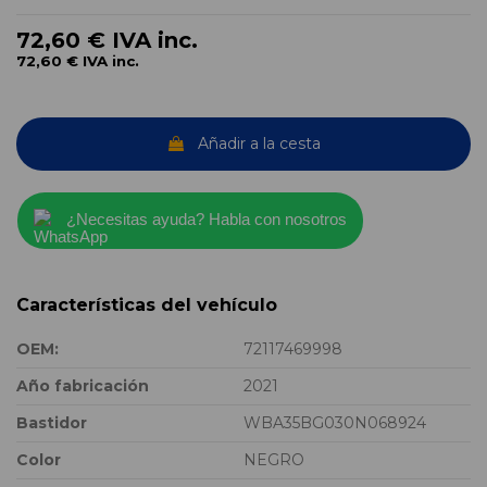
72,60 €
IVA inc.
72,60 €
IVA inc.
Añadir a la cesta
¿Necesitas ayuda? Habla con nosotros
Características del vehículo
OEM:
72117469998
Año fabricación
2021
Bastidor
WBA35BG030N068924
Color
NEGRO