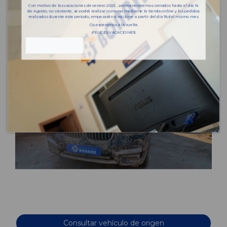
Con motivo de las vacaciones de verano 2026 , permaneceremos cerrados hasta el día 14
de Agosto, no obstante, se podrá realizar compras mediante la tienda online y los pedidos
realizados durante este periodo, empezarán a recibirse a partir del día 18 del mismo mes.
Os esperamos a la vuelta
¡FELICES VACACIONES!
Consultar vehículo de origen