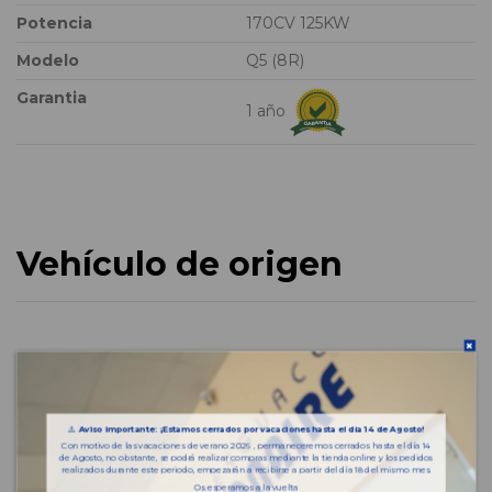
Potencia
170CV 125KW
Modelo
Q5 (8R)
Garantia
1 año
Vehículo de origen
⚠️
Aviso importante: ¡Estamos cerrados por vacaciones hasta el día 14 de Agosto!
Con motivo de las vacaciones de verano 2026 , permaneceremos cerrados hasta el día 14
de Agosto, no obstante, se podrá realizar compras mediante la tienda online y los pedidos
realizados durante este periodo, empezarán a recibirse a partir del día 18 del mismo mes.
Os esperamos a la vuelta