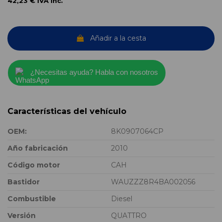
42,23 €
IVA inc.
Añadir a la cesta
¿Necesitas ayuda? Habla con nosotros
Características del vehículo
OEM:
8K0907064CP
Año fabricación
2010
Código motor
CAH
Bastidor
WAUZZZ8R4BA002056
Combustible
Diesel
Versión
QUATTRO