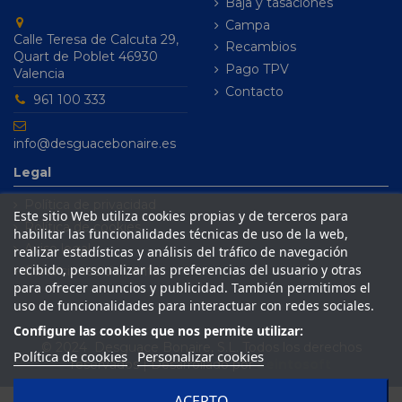
Baja y tasaciones
Campa
Calle Teresa de Calcuta 29,
Recambios
Quart de Poblet 46930
Pago TPV
Valencia
Contacto
961 100 333
info@desguacebonaire.es
Legal
Política de privacidad
Este sitio Web utiliza cookies propias y de terceros para
Política de cookies
habilitar las funcionalidades técnicas de uso de la web,
Aviso legal
realizar estadísticas y análisis del tráfico de navegación
recibido, personalizar las preferencias del usuario y otras
Condiciones de venta
para ofrecer anuncios y publicidad. También permitimos el
uso de funcionalidades para interactuar con redes sociales.
Configure las cookies que nos permite utilizar:
© 2024 Desguace Bonaire, S.L. Todos los derechos
Política de cookies
Personalizar cookies
reservados | Desarrollado por
Seintosoft
ACEPTO