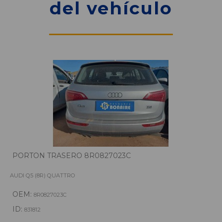
del vehículo
PORTON TRASERO 8R0827023C
AUDI Q5 (8R) QUATTRO
OEM:
8R0827023C
ID:
831812