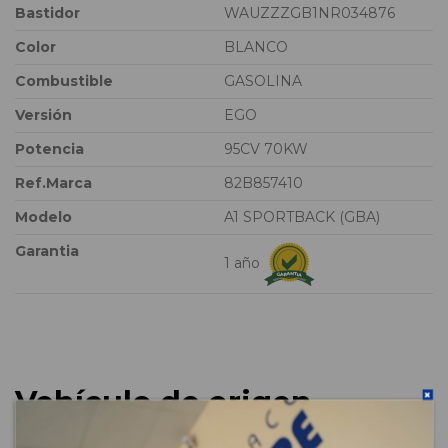
Bastidor
WAUZZZGB1NR034876
Color
BLANCO
Combustible
GASOLINA
Versión
EGO
Potencia
95CV 70KW
Ref.Marca
82B857410
Modelo
A1 SPORTBACK (GBA)
Garantia
1 año
Vehículo de origen