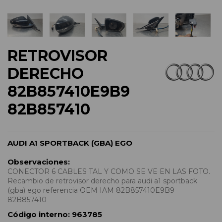
RETROVISOR
DERECHO
82B857410E9B9
82B857410
AUDI A1 SPORTBACK (GBA) EGO
Observaciones:
CONECTOR 6 CABLES TAL Y COMO SE VE EN LAS FOTO.
Recambio de retrovisor derecho para audi a1 sportback
(gba) ego referencia OEM IAM 82B857410E9B9
82B857410
Código interno:
963785