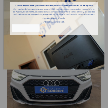
⚠️
Aviso importante: ¡Estamos cerrados por vacaciones hasta el día 14 de Agosto!
Con motivo de las vacaciones de verano 2026 , permaneceremos cerrados hasta el día 14
de Agosto, no obstante, se podrá realizar compras mediante la tienda online y los pedidos
realizados durante este periodo, empezarán a recibirse a partir del día 18 del mismo mes.
Os esperamos a la vuelta
¡FELICES VACACIONES!