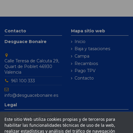
Contacto
Mapa sitio web
Desguace Bonaire
Inicio
Baja y tasaciones
Campa
Calle Teresa de Calcuta 29,
Recambios
Quart de Poblet 46930
Pago TPV
Valencia
Contacto
961 100 333
info@desguacebonaire.es
Legal
Política de privacidad
Este sitio Web utiliza cookies propias y de terceros para
Política de cookies
habilitar las funcionalidades técnicas de uso de la web,
Aviso legal
realizar estadísticas y análisis del tráfico de navegación