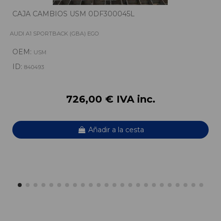
CAJA CAMBIOS USM 0DF300045L
AUDI A1 SPORTBACK (GBA) EGO
OEM:
USM
ID:
840493
726,00 € IVA inc.
Añadir a la cesta