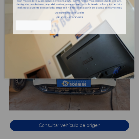
Con motivo de las vacaciones de verano 2026 , permaneceremos cerrados hasta el día 14
de Agosto, no obstante, se podrá realizar compras mediante la tienda online y los pedidos
realizados durante este periodo, empezarán a recibirse a partir del día 18 del mismo mes.
Os esperamos a la vuelta
¡FELICES VACACIONES!
Consultar vehículo de origen