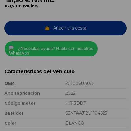
181,50 €
IVA inc.
181,50 €
IVA inc.
Añadir a la cesta
¿Necesitas ayuda? Habla con nosotros
Características del vehículo
OEM:
201006UB0A
Año fabricación
2022
Código motor
HR13DDT
Bastidor
SJNTAAJ12U1104623
Color
BLANCO