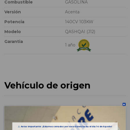
Combustible
GASOLINA
Versión
Acenta
Potencia
140CV 103KW
Modelo
QASHQAI (J12)
Garantia
1 año
Vehículo de origen
⚠️
Aviso importante: ¡Estamos cerrados por vacaciones hasta el día 14 de Agosto!