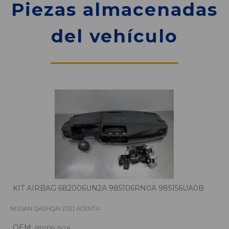
Piezas almacenadas
del vehículo
KIT AIRBAG 682006UN2A 985106RN0A 985156UA0B
NISSAN QASHQAI (J12) ACENTA
OEM:
682006UN2A