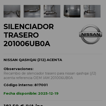
SILENCIADOR
TRASERO
201006UB0A
NISSAN QASHQAI (J12) ACENTA
Observaciones:
Recambio de silenciador trasero para nissan qashqai (j12)
acenta referencia OEM IAM 201006UB0A
Código interno:
817001
Fecha disponible:
2025-12-19