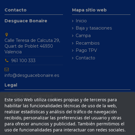
Contacto
Mapa sitio web
Desguace Bonaire
Inicio
Baja y tasaciones
Campa
Calle Teresa de Calcuta 29,
Recambios
Quart de Poblet 46930
Pago TPV
Valencia
Contacto
961 100 333
info@desguacebonaire.es
Legal
Política de privacidad
Este sitio Web utiliza cookies propias y de terceros para
Política de cookies
habilitar las funcionalidades técnicas de uso de la web,
Aviso legal
realizar estadísticas y análisis del tráfico de navegación
recibido, personalizar las preferencias del usuario y otras
Condiciones de venta
para ofrecer anuncios y publicidad. También permitimos el
uso de funcionalidades para interactuar con redes sociales.