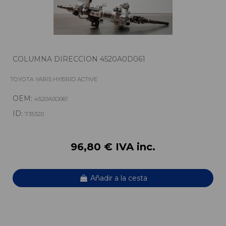
COLUMNA DIRECCION 4520A0D061
TOYOTA YARIS HYBRID ACTIVE
OEM:
4520A0D061
ID:
735320
96,80 € IVA inc.
Añadir a la cesta