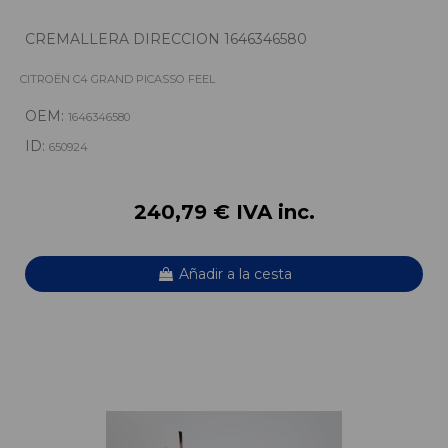
CREMALLERA DIRECCION 1646346580
CITROËN C4 GRAND PICASSO FEEL
OEM:
1646346580
ID:
650924
240,79 € IVA inc.
Añadir a la cesta