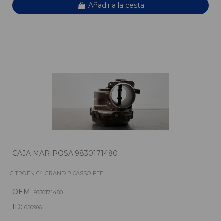
Añadir a la cesta
CAJA MARIPOSA 9830171480
CITROËN C4 GRAND PICASSO FEEL
OEM:
9830171480
ID:
650906