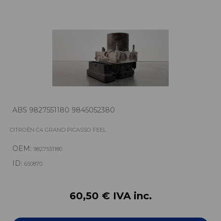
ABS 9827551180 9845052380
CITROËN C4 GRAND PICASSO FEEL
OEM:
9827551180
ID:
650870
60,50 € IVA inc.