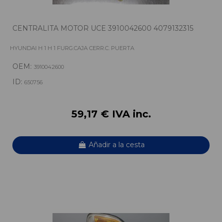
CENTRALITA MOTOR UCE 3910042600 4079132315
HYUNDAI H 1 H 1 FURG.CAJA CERR.C. PUERTA
OEM:
3910042600
ID:
650756
59,17 € IVA inc.
Añadir a la cesta