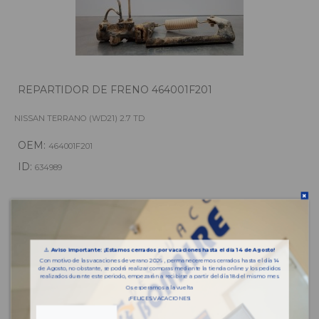
REPARTIDOR DE FRENO 464001F201
NISSAN TERRANO (WD21) 2.7 TD
OEM:
464001F201
ID:
634989
108,90 € IVA inc.
⚠️
Aviso importante: ¡Estamos cerrados por vacaciones hasta el día 14 de Agosto!
Añadir a la cesta
Con motivo de las vacaciones de verano 2026 , permaneceremos cerrados hasta el día 14
de Agosto, no obstante, se podrá realizar compras mediante la tienda online y los pedidos
realizados durante este periodo, empezarán a recibirse a partir del día 18 del mismo mes.
Os esperamos a la vuelta
¡FELICES VACACIONES!