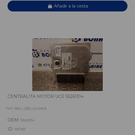
Añadir a la cesta
CENTRALITA MOTOR UCE 55261314
FIAT 500 L (330) LOUNGE
OEM:
55261314
ID:
107267