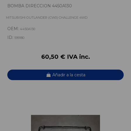
BOMBA DIRECCION 4450A130
MITSUBISHI OUTLANDER (CW0) CHALLENGE 4WD
OEM:
4450A130
ID:
599180
60,50 € IVA inc.
Añadir a la cesta