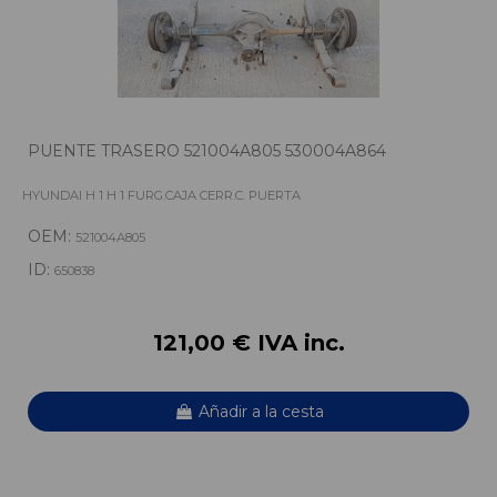
PUENTE TRASERO 521004A805 530004A864
HYUNDAI H 1 H 1 FURG.CAJA CERR.C. PUERTA
OEM:
521004A805
ID:
650838
121,00 € IVA inc.
Añadir a la cesta