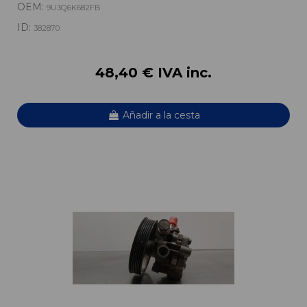
OEM:
9U3Q6K682FB
ID:
382870
48,40 € IVA inc.
Añadir a la cesta