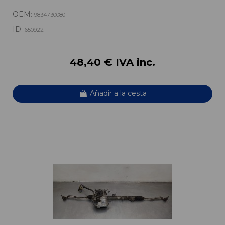
OEM:
9834730080
ID:
650922
48,40 € IVA inc.
Añadir a la cesta