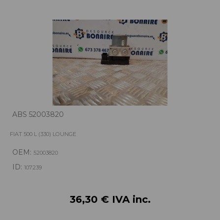
ABS 52003820
FIAT 500 L (330) LOUNGE
OEM:
52003820
ID:
107239
36,30 € IVA inc.