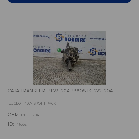
CAJA TRANSFER I3F22F20A 38808 I3F222F20A
PEUGEOT 4007 SPORT PACK
OEM:
I3F22F20A
ID:
146562