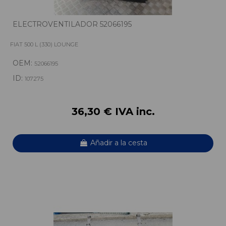
ELECTROVENTILADOR 52066195
FIAT 500 L (330) LOUNGE
OEM:
52066195
ID:
107275
36,30 € IVA inc.
Añadir a la cesta