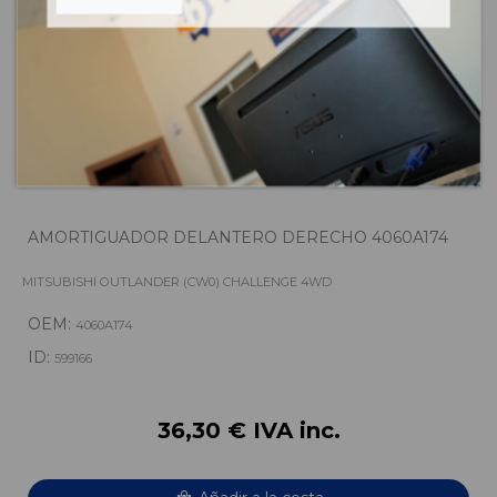
AMORTIGUADOR DELANTERO DERECHO 4060A174
MITSUBISHI OUTLANDER (CW0) CHALLENGE 4WD
OEM:
4060A174
ID:
599166
36,30 € IVA inc.