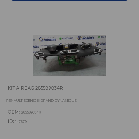
KIT AIRBAG 285589834R
RENAULT SCENIC III GRAND DYNAMIQUE
OEM:
285589834R
ID:
147679