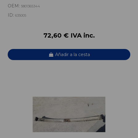
OEM:
5801365344
ID:
635005
72,60 € IVA inc.
Añadir a la cesta