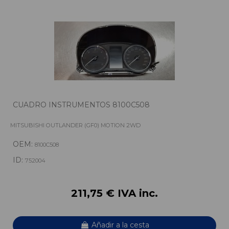
CUADRO INSTRUMENTOS 8100C508
MITSUBISHI OUTLANDER (GF0) MOTION 2WD
OEM:
8100C508
ID:
752004
211,75 € IVA inc.
Añadir a la cesta