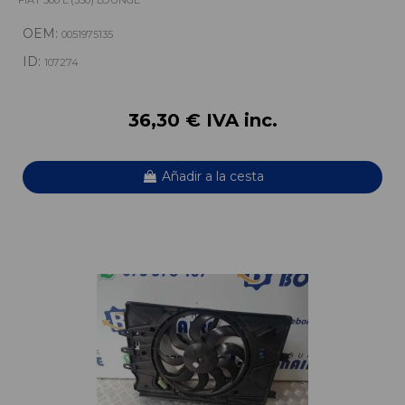
FIAT 500 L (330) LOUNGE
OEM:
0051975135
ID:
107274
36,30 € IVA inc.
Añadir a la cesta