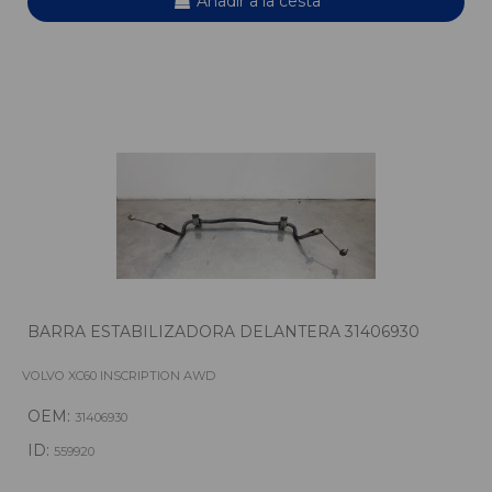
Añadir a la cesta
BARRA ESTABILIZADORA DELANTERA 31406930
VOLVO XC60 INSCRIPTION AWD
OEM:
31406930
ID:
559920