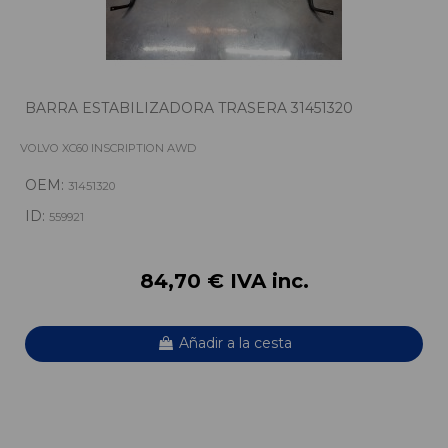
BARRA ESTABILIZADORA TRASERA 31451320
VOLVO XC60 INSCRIPTION AWD
OEM:
31451320
ID:
559921
84,70 € IVA inc.
Añadir a la cesta