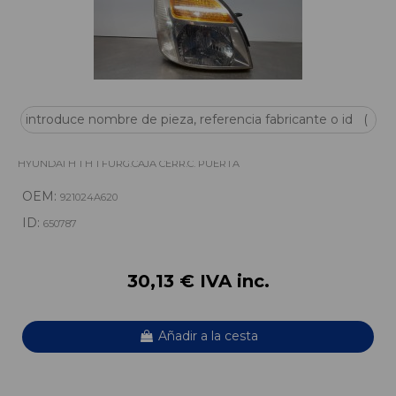
FARO DERECHO 921024A620
HYUNDAI H 1 H 1 FURG.CAJA CERR.C. PUERTA
OEM:
921024A620
ID:
650787
30,13 € IVA inc.
Añadir a la cesta