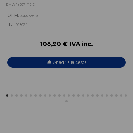
BMW 1 (E87) 118 D
OEM:
33107566170
ID:
1028024
108,90 € IVA inc.
Añadir a la cesta