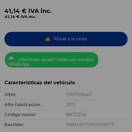
41,14 €
IVA inc.
41,14 €
IVA inc.
Añadir a la cesta
¿Necesitas ayuda? Habla con nosotros
Características del vehículo
OEM:
51357138467
Año fabricación
2012
Código motor
N47D20A
Bastidor
WBAUD710X0P215077