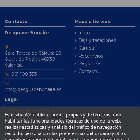
Contacto
Mapa sitio web
Desguace Bonaire
Inicio
Baja y tasaciones
Campa
Calle Teresa de Calcuta 29,
Recambios
Quart de Poblet 46930
Pago TPV
Valencia
Contacto
961 100 333
info@desguacebonaire.es
Legal
Política de privacidad
Este sitio Web utiliza cookies propias y de terceros para
Política de cookies
habilitar las funcionalidades técnicas de uso de la web,
Aviso legal
realizar estadísticas y análisis del tráfico de navegación
recibido, personalizar las preferencias del usuario y otras
Condiciones de venta
para ofrecer anuncios y publicidad. También permitimos el