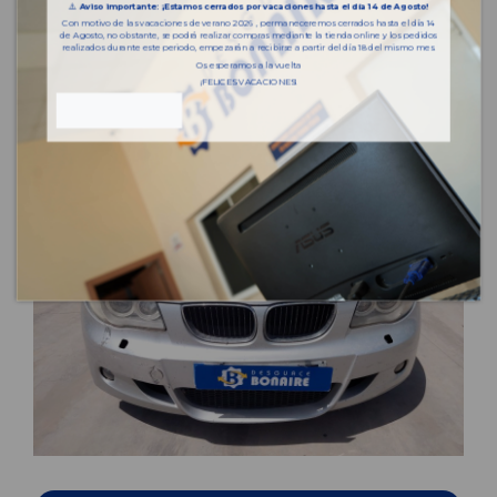
⚠️
Aviso importante: ¡Estamos cerrados por vacaciones hasta el día 14 de Agosto!
Con motivo de las vacaciones de verano 2026 , permaneceremos cerrados hasta el día 14
de Agosto, no obstante, se podrá realizar compras mediante la tienda online y los pedidos
realizados durante este periodo, empezarán a recibirse a partir del día 18 del mismo mes.
Os esperamos a la vuelta
¡FELICES VACACIONES!