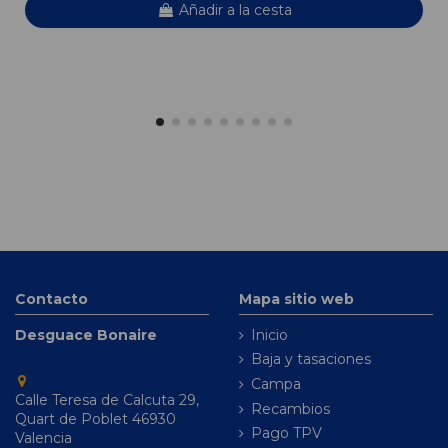
Añadir a la cesta
Contacto
Mapa sitio web
Desguace Bonaire
Inicio
Baja y tasaciones
Campa
Calle Teresa de Calcuta 29,
Recambios
Quart de Poblet 46930
Pago TPV
Valencia