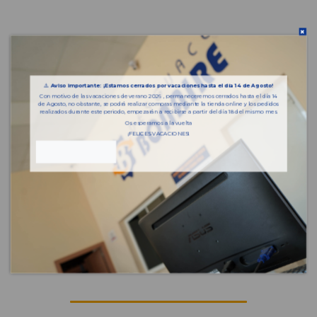
⚠️
Aviso importante: ¡Estamos cerrados por vacaciones hasta el día 14 de Agosto!
Con motivo de las vacaciones de verano 2026 , permaneceremos cerrados hasta el día 14
de Agosto, no obstante, se podrá realizar compras mediante la tienda online y los pedidos
realizados durante este periodo, empezarán a recibirse a partir del día 18 del mismo mes.
Os esperamos a la vuelta
¡FELICES VACACIONES!
Piezas almacenadas
del vehículo