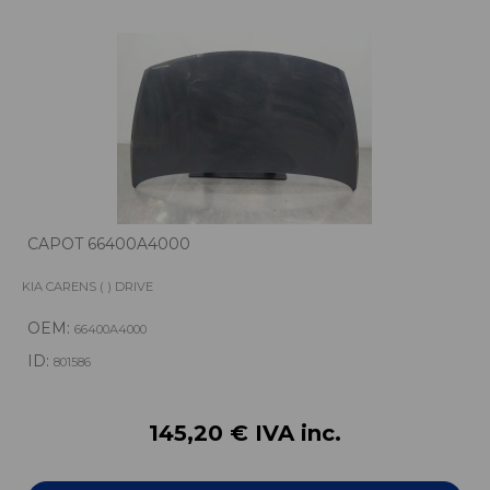
CAPOT 66400A4000
KIA CARENS ( ) DRIVE
OEM:
66400A4000
ID:
801586
145,20 € IVA inc.