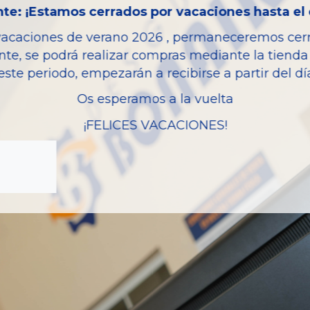
te: ¡Estamos cerrados por vacaciones hasta el 
Versión
Potencia
vacaciones de verano 2026 , permaneceremos cerra
nte, se podrá realizar compras mediante la tienda 
Modelo
este periodo, empezarán a recibirse a partir del d
Os esperamos a la vuelta
¡FELICES VACACIONES!
zas almacenadas del vehí