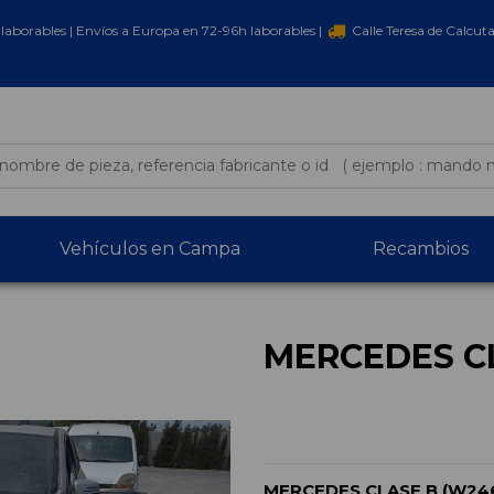
laborables | Envíos a Europa en 72-96h laborables |
Calle Teresa de Calcut
Vehículos en Campa
Recambios
MERCEDES CL
MERCEDES CLASE B (W24