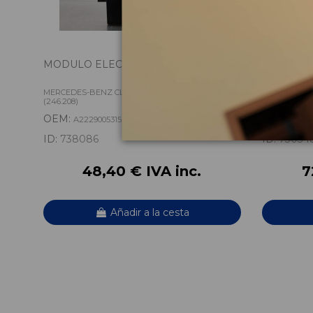
MODULO ELECTRONICO A2229005315
AIRBAG 
DERECHO
MERCEDES-BENZ CLASE B (W246) B 200 CDI
MERCEDES-BE
(246.208)
(246.208)
OEM:
OEM:
A2229005315
2468
ID:
738086
ID:
73034
48,40 € IVA inc.
7
Añadir a la cesta