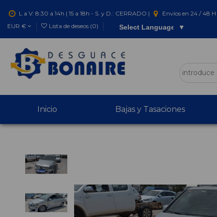
L a V: 8:30 a 14h | 15 a 18h - S. y D.: CERRADO |
Envíos en 24 / 48 H 
EUR €
Lista de deseos (
0
)
Select Language
▼
Inicio
Bajas y Tasaciones