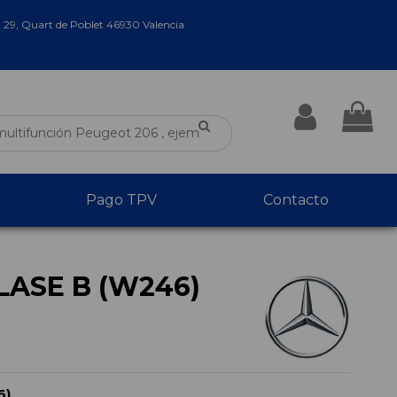
a 29, Quart de Poblet 46930 Valencia
Pago TPV
Contacto
ASE B (W246)
6)