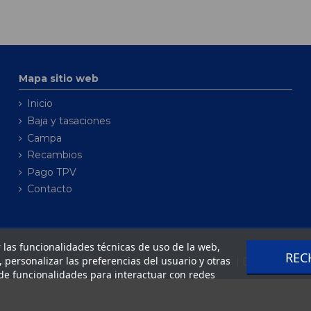
Mapa sitio web
Inicio
Baja y tasaciones
Campa
Recambios
Pago TPV
Contacto
ar las funcionalidades técnicas de uso de la web,
REC
o, personalizar las preferencias del usuario y otras
ce Bonaire, S.L. Todos los derechos reservados | Desarrollado 
de funcionalidades para interactuar con redes