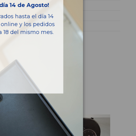
día 14 de Agosto!
B 200 CDI (246.208)
136CV 100KW
dos hasta el día 14
online y los pedidos
CLASE B (W246)
ía 18 del mismo mes.
culo