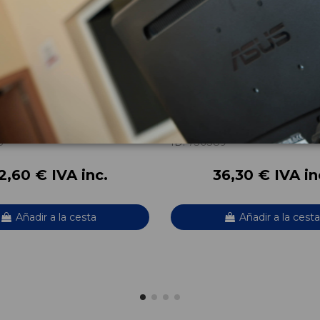
CORTINA DELANTERO
COLUMNA DIRECCION A246
 2468601002
A2464600409
NZ CLASE B (W246) B 200 CDI
MERCEDES-BENZ CLASE B (W246) B 
(246.208)
OEM:
601002
A2464608801
8
ID:
730389
2,60 € IVA inc.
36,30 € IVA in
Añadir a la cesta
Añadir a la cesta