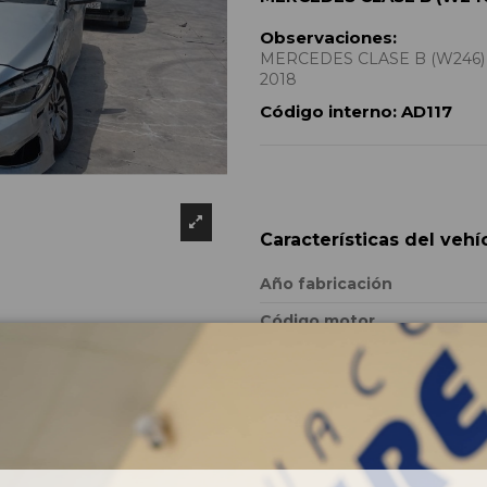
Observaciones:
MERCEDES CLASE B (W246) B 
2018
Código interno:
AD117
Características del vehí
Año fabricación
Código motor
Kilometraje
Bastidor
Color
Combustible