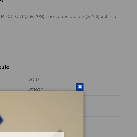
200 CDI (246.208). mercedes clase b (w246) del año
culo
2018
651930
106.526
WDD2462081N240156
PLATA
Diesel