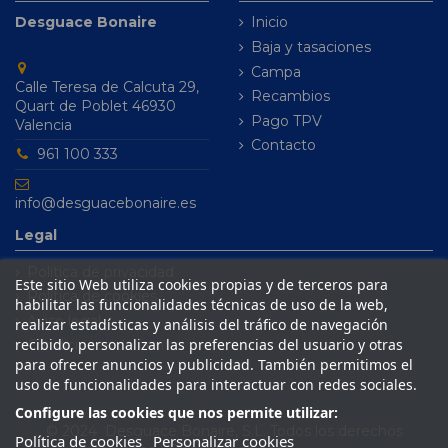
Desguace Bonaire
Inicio
Baja y tasaciones
Campa
Calle Teresa de Calcuta 29,
Recambios
Quart de Poblet 46930
Pago TPV
Valencia
Contacto
961 100 333
info@desguacebonaire.es
Legal
Política de privacidad
Este sitio Web utiliza cookies propias y de terceros para
Política de cookies
habilitar las funcionalidades técnicas de uso de la web,
Aviso legal
realizar estadísticas y análisis del tráfico de navegación
recibido, personalizar las preferencias del usuario y otras
Condiciones de venta
para ofrecer anuncios y publicidad. También permitimos el
uso de funcionalidades para interactuar con redes sociales.
Configure las cookies que nos permite utilizar:
© 2024 Desguace Bonaire, S.L. Todos los derechos
Política de cookies
Personalizar cookies