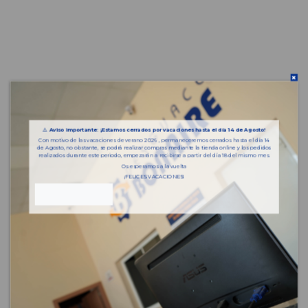
⚠️
Aviso importante: ¡Estamos cerrados por vacaciones hasta el día 14 de Agosto!
Con motivo de las vacaciones de verano 2026 , permaneceremos cerrados hasta el día 14
de Agosto, no obstante, se podrá realizar compras mediante la tienda online y los pedidos
realizados durante este periodo, empezarán a recibirse a partir del día 18 del mismo mes.
Os esperamos a la vuelta
¡FELICES VACACIONES!