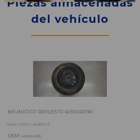
Piezas almacenadas
del vehículo
NEUMATICO REPUESTO 403004319R
DACIA LODGY LAUREATE
OEM:
403004319R