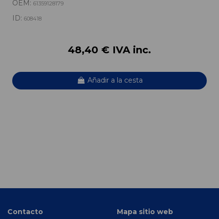
OEM:
61359128179
ID:
608418
48,40 € IVA inc.
Añadir a la cesta
Contacto
Mapa sitio web