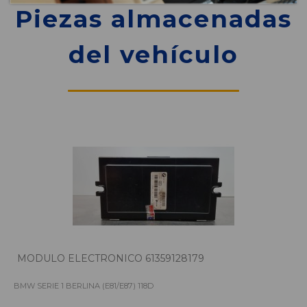
Piezas almacenadas
del vehículo
MODULO ELECTRONICO 61359128179
BMW SERIE 1 BERLINA (E81/E87) 118D