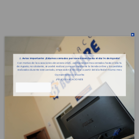
⚠️
Aviso importante: ¡Estamos cerrados por vacaciones hasta el día 14 de Agosto!
Con motivo de las vacaciones de verano 2026 , permaneceremos cerrados hasta el día 14
de Agosto, no obstante, se podrá realizar compras mediante la tienda online y los pedidos
realizados durante este periodo, empezarán a recibirse a partir del día 18 del mismo mes.
Os esperamos a la vuelta
¡FELICES VACACIONES!