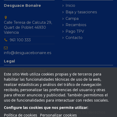
Desguace Bonaire
Inicio
Baja y tasaciones
Campa
Calle Teresa de Calcuta 29,
Recambios
Quart de Poblet 46930
Pago TPV
Valencia
Contacto
961 100 333
info@desguacebonaire.es
Legal
Política de privacidad
Este sitio Web utiliza cookies propias y de terceros para
Política de cookies
habilitar las funcionalidades técnicas de uso de la web,
Aviso legal
realizar estadísticas y análisis del tráfico de navegación
recibido, personalizar las preferencias del usuario y otras
Condiciones de venta
para ofrecer anuncios y publicidad. También permitimos el
uso de funcionalidades para interactuar con redes sociales.
Configure las cookies que nos permite utilizar:
© 2024 Desguace Bonaire, S.L. Todos los derechos
Política de cookies
Personalizar cookies