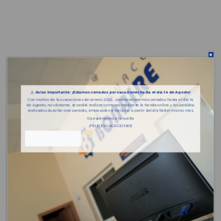
⚠️
Aviso importante: ¡Estamos cerrados por vacaciones hasta el día 14 de Agosto!
Con motivo de las vacaciones de verano 2026 , permaneceremos cerrados hasta el día 14
de Agosto, no obstante, se podrá realizar compras mediante la tienda online y los pedidos
realizados durante este periodo, empezarán a recibirse a partir del día 18 del mismo mes.
Os esperamos a la vuelta
¡FELICES VACACIONES!