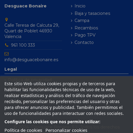
Desguace Bonaire
Inicio
Baja y tasaciones
Campa
Calle Teresa de Calcuta 29,
Recambios
Quart de Poblet 46930
Pago TPV
Valencia
Contacto
961 100 333
info@desguacebonaire.es
Legal
Política de privacidad
Este sitio Web utiliza cookies propias y de terceros para
Política de cookies
habilitar las funcionalidades técnicas de uso de la web,
Aviso legal
realizar estadísticas y análisis del tráfico de navegación
recibido, personalizar las preferencias del usuario y otras
Condiciones de venta
para ofrecer anuncios y publicidad. También permitimos el
uso de funcionalidades para interactuar con redes sociales.
Configure las cookies que nos permite utilizar:
© 2024 Desguace Bonaire, S.L. Todos los derechos
Política de cookies
Personalizar cookies
reservados | Desarrollado por
Seintosoft