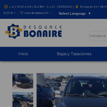
L a V: 8:30 a 14h | 15 a 18h - S. y D.: CERRADO |
Envíos en 24 / 48 H 
EUR €
Lista de deseos (
0
)
Select Language
▼
Inicio
Bajas y Tasaciones