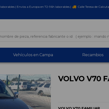
laborables | Envíos a Europa en 72-96h laborables |
Calle Teresa de Calcut
Vehículos en Campa
Recambios
VOLVO V70 F
VOLVO V70 FAMILIAR