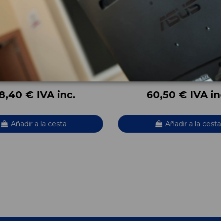
TA AIRBAG 30667469
SISTEMA NAVEGACION GPS 
FAMILIAR OCEAN RACE
VOLVO V70 FAMILIAR OCEAN RACE
OEM:
7469
30730126
ID:
584535
8,40 € IVA inc.
60,50 € IVA in
Añadir a la cesta
Añadir a la cesta