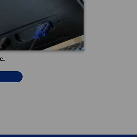
30730126
c.