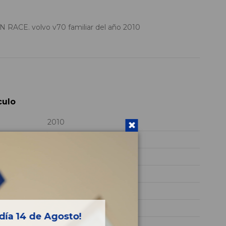
ACE. volvo v70 familiar del año 2010
culo
2010
D5244T
YV1SW796952499445
NEGRO
Diesel
Ocean Race
día 14 de Agosto!
163CV 120KW