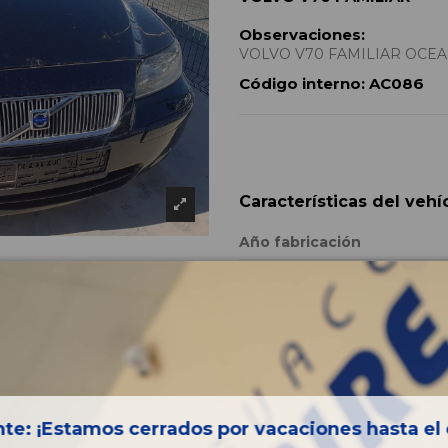
Observaciones:
VOLVO V70 FAMILIAR OCEAN R
Código interno:
AC086
Características del vehí
Año fabricación
Código motor
Bastidor
Color
Combustible
Versión
te: ¡Estamos cerrados por vacaciones hasta el 
Potencia