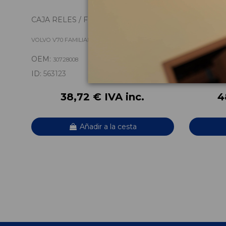
CAJA RELES / FUSIBLES 30728008
CENTRALI
VOLVO V70 FAMILIAR OCEAN RACE
VOLVO V70 
OEM:
OEM:
30728008
3066
ID:
563123
ID:
563126
38,72 € IVA inc.
4
Añadir a la cesta