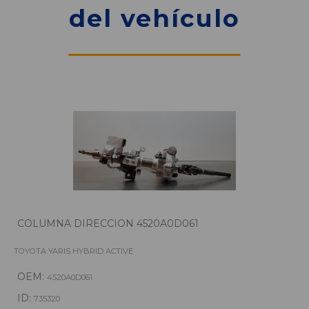
del vehículo
COLUMNA DIRECCION 4520A0D061
TOYOTA YARIS HYBRID ACTIVE
OEM:
4520A0D061
ID:
735320