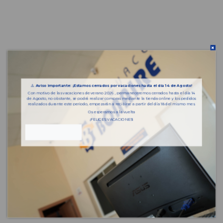
⚠️
Aviso importante: ¡Estamos cerrados por vacaciones hasta el día 14 de Agosto!
Con motivo de las vacaciones de verano 2026 , permaneceremos cerrados hasta el día 14
de Agosto, no obstante, se podrá realizar compras mediante la tienda online y los pedidos
realizados durante este periodo, empezarán a recibirse a partir del día 18 del mismo mes.
Os esperamos a la vuelta
¡FELICES VACACIONES!
Piezas almacenadas