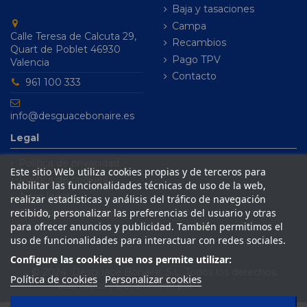
Baja y tasaciones
Campa
Calle Teresa de Calcuta 29,
Recambios
Quart de Poblet 46930
Pago TPV
Valencia
Contacto
961 100 333
info@desguacebonaire.es
Legal
Política de privacidad
Este sitio Web utiliza cookies propias y de terceros para
Política de cookies
habilitar las funcionalidades técnicas de uso de la web,
Aviso legal
realizar estadísticas y análisis del tráfico de navegación
recibido, personalizar las preferencias del usuario y otras
Condiciones de venta
para ofrecer anuncios y publicidad. También permitimos el
uso de funcionalidades para interactuar con redes sociales.
Configure las cookies que nos permite utilizar:
© 2024 Desguace Bonaire, S.L. Todos los derechos
Política de cookies
Personalizar cookies
reservados | Desarrollado por
Seintosoft