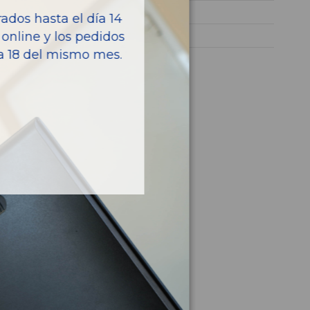
75CV 55KW
dos hasta el día 14
online y los pedidos
CADDY KA/KB (2C)
ía 18 del mismo mes.
culo