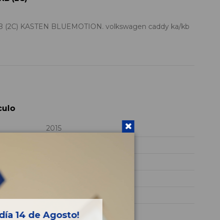
2C) KASTEN BLUEMOTION. volkswagen caddy ka/kb
culo
2015
CAY
WV1ZZZ2KZFX061253
BLANCO
Diesel
Kasten BlueMotion
día 14 de Agosto!