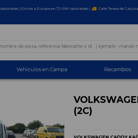
laborables | Envíos a Europa en 72-96h laborables |
Calle Teresa de Calcut
Vehículos en Campa
Recambios
VOLKSWAGEN
(2C)
VOLKSWAGEN CADDY KA/K