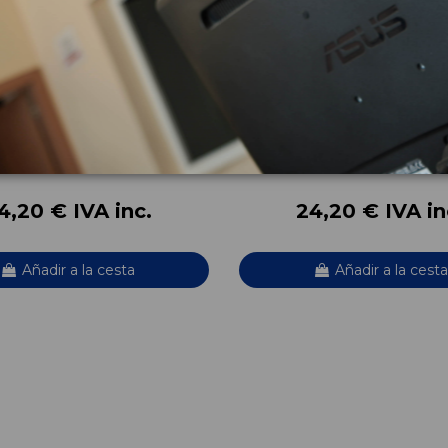
ELECTRONICO
PALANCA FRENO DE MANO
30AQ 5WK50038C
1T1711303K9B9 1T1711303K
 CADDY KA/KB (2C) KASTEN
VOLKSWAGEN CADDY KA/KB (2C) K
N
BLUEMOTION
OEM:
07530AQ
1T1711303K9B9
ID:
655923
4,20 € IVA inc.
24,20 € IVA in
Añadir a la cesta
Añadir a la cesta