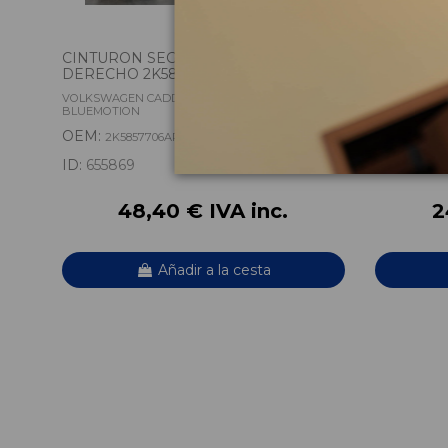
CINTURON SEGURIDAD DELANTERO
MODULO 
DERECHO 2K5857706ARYV...
7N09075
VOLKSWAGEN CADDY KA/KB (2C) KASTEN
VOLKSWAGEN
BLUEMOTION
BLUEMOTIO
OEM:
OEM:
2K5857706ARYV
7N09
ID:
655869
ID:
655917
48,40 € IVA inc.
2
Añadir a la cesta