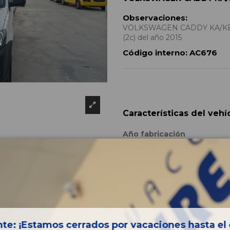
Observaciones:
VOLKSWAGEN CADDY KA/KB (
(2c) del año 2015
Código interno:
AC676
Características del vehí
Año fabricación
Código motor
Bastidor
Color
Combustible
Versión
te: ¡Estamos cerrados por vacaciones hasta el 