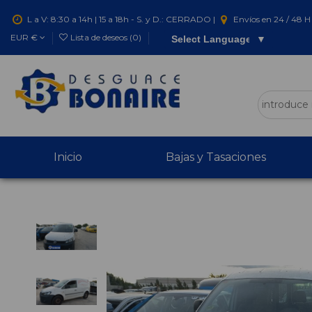
L a V: 8:30 a 14h | 15 a 18h - S. y D.: CERRADO |
Envíos en 24 / 48 H 
EUR €
Lista de deseos (
0
)
Select Language
▼
Inicio
Bajas y Tasaciones