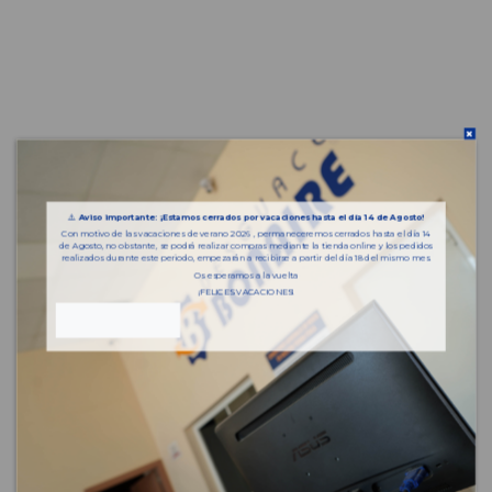
⚠️
Aviso importante: ¡Estamos cerrados por vacaciones hasta el día 14 de Agosto!
Con motivo de las vacaciones de verano 2026 , permaneceremos cerrados hasta el día 14
de Agosto, no obstante, se podrá realizar compras mediante la tienda online y los pedidos
realizados durante este periodo, empezarán a recibirse a partir del día 18 del mismo mes.
Os esperamos a la vuelta
¡FELICES VACACIONES!