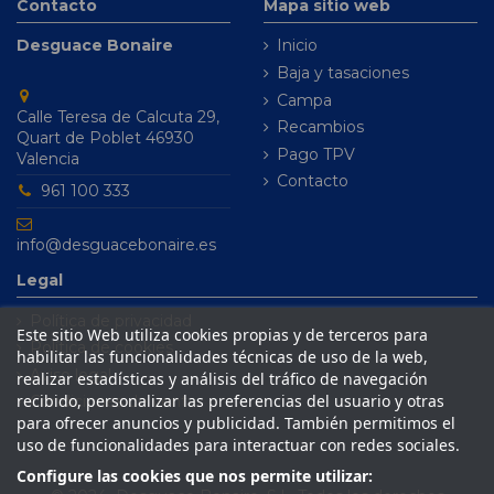
Contacto
Mapa sitio web
Desguace Bonaire
Inicio
Baja y tasaciones
Campa
Calle Teresa de Calcuta 29,
Recambios
Quart de Poblet 46930
Pago TPV
Valencia
Contacto
961 100 333
info@desguacebonaire.es
Legal
Política de privacidad
Este sitio Web utiliza cookies propias y de terceros para
Política de cookies
habilitar las funcionalidades técnicas de uso de la web,
Aviso legal
realizar estadísticas y análisis del tráfico de navegación
recibido, personalizar las preferencias del usuario y otras
Condiciones de venta
para ofrecer anuncios y publicidad. También permitimos el
uso de funcionalidades para interactuar con redes sociales.
Configure las cookies que nos permite utilizar: