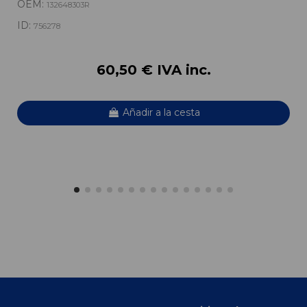
OEM:
132648303R
ID:
756278
60,50 € IVA inc.
Añadir a la cesta