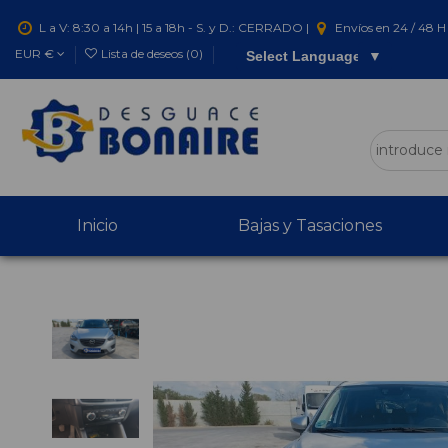
L a V: 8:30 a 14h | 15 a 18h - S. y D.: CERRADO |
Envíos en 24 / 48 H 
EUR €
Lista de deseos (
0
)
Select Language
▼
Inicio
Bajas y Tasaciones