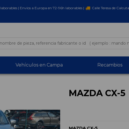
laborables | Envíos a Europa en 72-96h laborables |
Calle Teresa de Calcut
Vehículos en Campa
Recambios
MAZDA CX-5
MAZDA CX-5