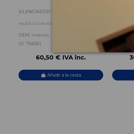
SILENCIADOR TRASERO SH5840100
ALERON T
KD5351961
MAZDA CX-5 SKYACTIV
MAZDA CX-5 
OEM:
OEM:
SH5840100
KD53
ID:
786583
ID:
77975
60,50 € IVA inc.
3
Añadir a la cesta