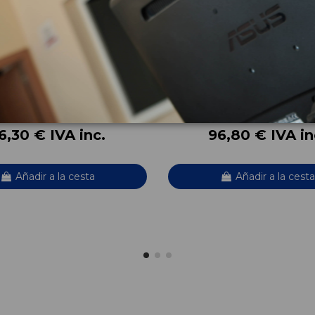
RASERO KD5351960CE4
CREMALLERA DIRECCION
KD3132110H
SKYACTIV
MAZDA CX-5 SKYACTIV
OEM:
51960CE4
KD3132110H
2
ID:
779800
6,30 € IVA inc.
96,80 € IVA in
Añadir a la cesta
Añadir a la cesta