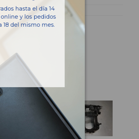
dos hasta el día 14
CX-5
online y los pedidos
ía 18 del mismo mes.
culo