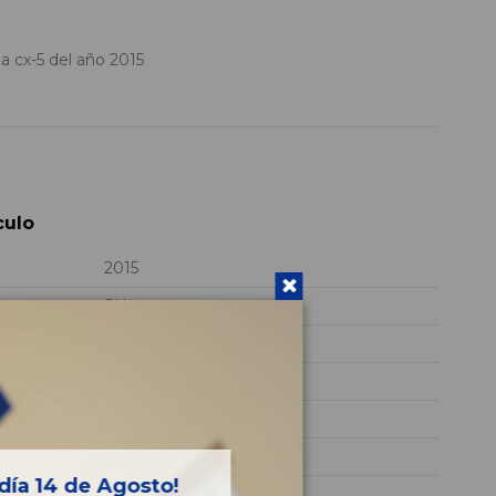
cx-5 del año 2015
culo
2015
SH
JMZKEF91600406766
PLATA
Diesel
SKYACTIV
día 14 de Agosto!
147CV 110KW