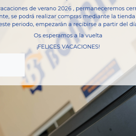
vacaciones de verano 2026 , permaneceremos cerra
Modelo
nte, se podrá realizar compras mediante la tienda 
este periodo, empezarán a recibirse a partir del d
Os esperamos a la vuelta
¡FELICES VACACIONES!
zas almacenadas del vehí