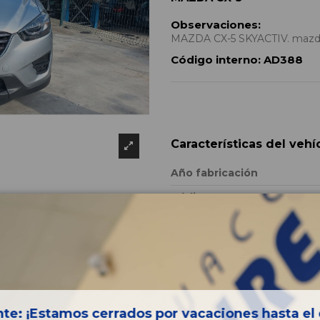
Observaciones:
MAZDA CX-5 SKYACTIV. mazda 
Código interno:
AD388
Características del vehí
Año fabricación
Código motor
Bastidor
Color
Combustible
Versión
te: ¡Estamos cerrados por vacaciones hasta el 
Potencia