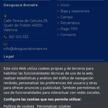
Desguace Bonaire
Inicio
Baja y tasaciones
Campa
Calle Teresa de Calcuta 29,
Recambios
Quart de Poblet 46930
Pago TPV
Valencia
Contacto
961 100 333
info@desguacebonaire.es
Legal
Política de privacidad
Este sitio Web utiliza cookies propias y de terceros para
Política de cookies
habilitar las funcionalidades técnicas de uso de la web,
Aviso legal
realizar estadísticas y análisis del tráfico de navegación
recibido, personalizar las preferencias del usuario y otras
Condiciones de venta
para ofrecer anuncios y publicidad. También permitimos el
uso de funcionalidades para interactuar con redes sociales.
Configure las cookies que nos permite utilizar:
© 2024 Desguace Bonaire, S.L. Todos los derechos
Política de cookies
Personalizar cookies