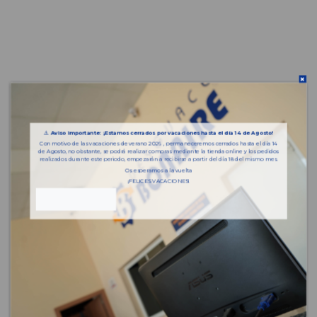
⚠️
Aviso importante: ¡Estamos cerrados por vacaciones hasta el día 14 de Agosto!
Con motivo de las vacaciones de verano 2026 , permaneceremos cerrados hasta el día 14
de Agosto, no obstante, se podrá realizar compras mediante la tienda online y los pedidos
realizados durante este periodo, empezarán a recibirse a partir del día 18 del mismo mes.
Os esperamos a la vuelta
¡FELICES VACACIONES!