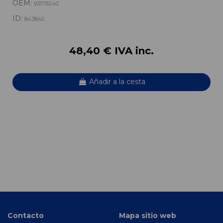
OEM:
93179240
ID:
843840
48,40 € IVA inc.
Añadir a la cesta
Contacto
Mapa sitio web