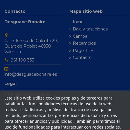
Contacto
Mapa sitio web
Desguace Bonaire
Inicio
Baja y tasaciones
Campa
Calle Teresa de Calcuta 29,
Recambios
Quart de Poblet 46930
Pago TPV
Valencia
Contacto
961 100 333
info@desguacebonaire.es
Legal
Política de privacidad
Este sitio Web utiliza cookies propias y de terceros para
Política de cookies
habilitar las funcionalidades técnicas de uso de la web,
Aviso legal
realizar estadísticas y análisis del tráfico de navegación
recibido, personalizar las preferencias del usuario y otras
Condiciones de venta
para ofrecer anuncios y publicidad. También permitimos el
uso de funcionalidades para interactuar con redes sociales.