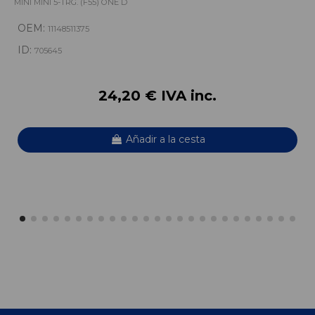
MINI MINI 5-TRG. (F55) ONE D
OEM:
11148511375
ID:
705645
24,20 € IVA inc.
Añadir a la cesta