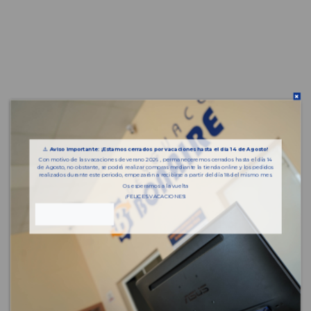
⚠️
Aviso importante: ¡Estamos cerrados por vacaciones hasta el día 14 de Agosto!
Con motivo de las vacaciones de verano 2026 , permaneceremos cerrados hasta el día 14
de Agosto, no obstante, se podrá realizar compras mediante la tienda online y los pedidos
realizados durante este periodo, empezarán a recibirse a partir del día 18 del mismo mes.
Os esperamos a la vuelta
¡FELICES VACACIONES!