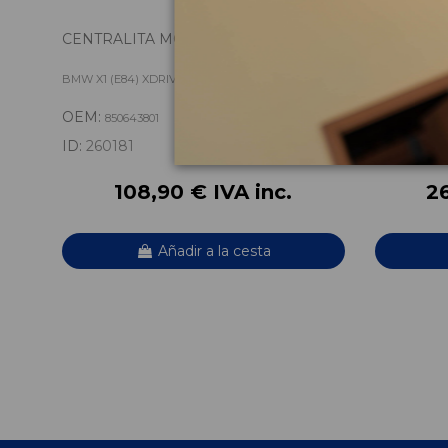
CENTRALITA MOTOR UCE 850643801
DIFERENC
7592938
BMW X1 (E84) XDRIVE 20D
BMW X1 (E84
OEM:
OEM:
850643801
33107
ID:
260181
ID:
29033
108,90 € IVA inc.
26
Añadir a la cesta