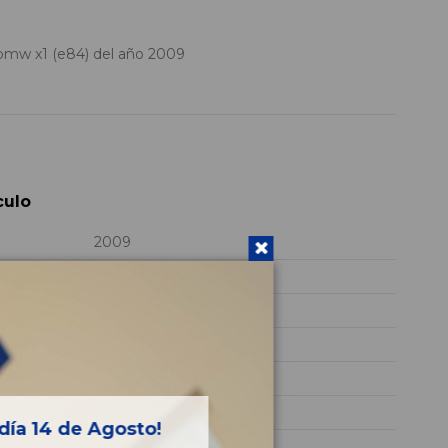
mw x1 (e84) del año 2009
culo
2009
N47D20C
WBAVP31080VK14851
BLANCO
Diesel
xDrive 20d
día 14 de Agosto!
177CV 130KW