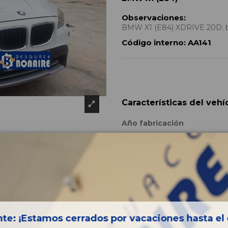
Observaciones:
BMW X1 (E84) XDRIVE 20D. b
Código interno:
AA141
Características del vehí
Año fabricación
Código motor
Bastidor
Color
Combustible
Versión
te: ¡Estamos cerrados por vacaciones hasta el 
Potencia