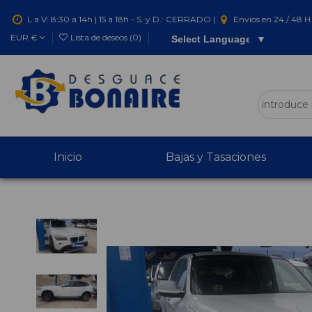
L a V: 8:30 a 14h | 15 a 18h - S. y D.: CERRADO |
Envíos en 24 / 48 H 
EUR €
Lista de deseos (
0
)
Select Language
▼
Inicio
Bajas y Tasaciones