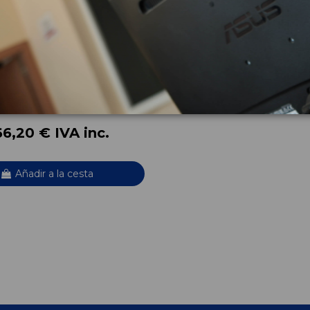
IAL TRASERO 33107592938
) XDRIVE 20D
592938
7
6,20 € IVA inc.
Añadir a la cesta