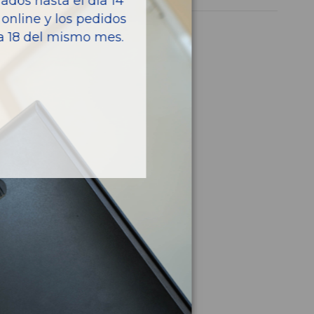
dos hasta el día 14
online y los pedidos
ía 18 del mismo mes.
culo