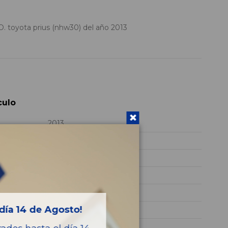
toyota prius (nhw30) del año 2013
culo
2013
2ZR
JTDKN36U601638852
GASOLINA
Eco
día 14 de Agosto!
99CV 73KW
PRIUS (NHW30)