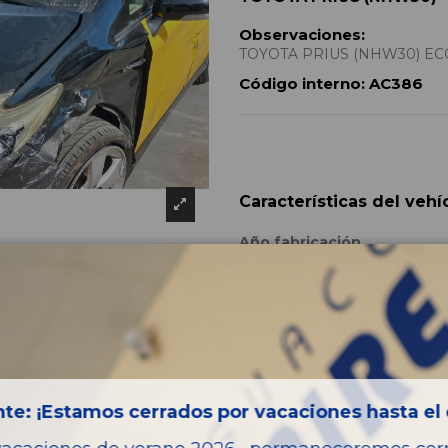
Observaciones:
TOYOTA PRIUS (NHW30) ECO. 
Código interno:
AC386
Características del vehí
Año fabricación
Código motor
Bastidor
Combustible
Versión
te: ¡Estamos cerrados por vacaciones hasta el 
Potencia
Modelo