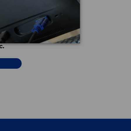
241
c.