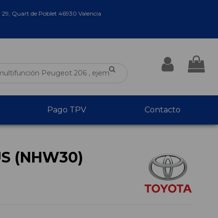
a 29, Quart de Poblet 46930 Valencia
Pago TPV
Contacto
S (NHW30)