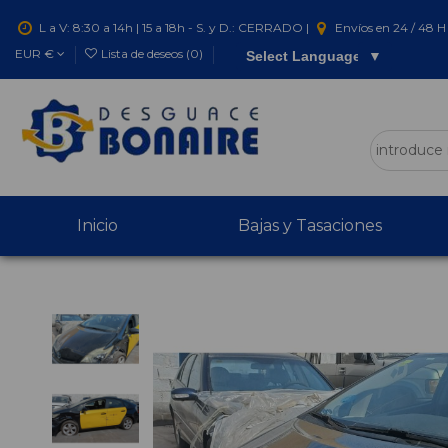
L a V: 8:30 a 14h | 15 a 18h - S. y D.: CERRADO |
Envíos en 24 / 48 H 
EUR €
Lista de deseos (
0
)
Select Language
▼
Inicio
Bajas y Tasaciones