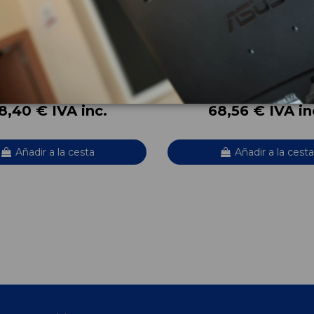
TA MOTOR UCE 8966147210
PORTON TRASERO 6700547
US (NHW30) ECO
TOYOTA PRIUS (NHW30) ECO
OEM:
47210
6700547241
8
ID:
610091
8,40 € IVA inc.
68,56 € IVA in
Añadir a la cesta
Añadir a la cesta