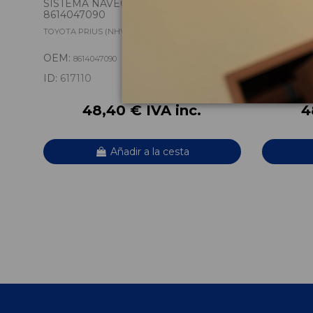
SISTEMA NAVEGACION GPS
CENTRALI
8614047090
TOYOTA PRIUS (NHW30) ECO
TOYOTA PRI
OEM:
OEM:
8614047090
89661
ID:
617110
ID:
61001
48,40 € IVA inc.
4
Añadir a la cesta