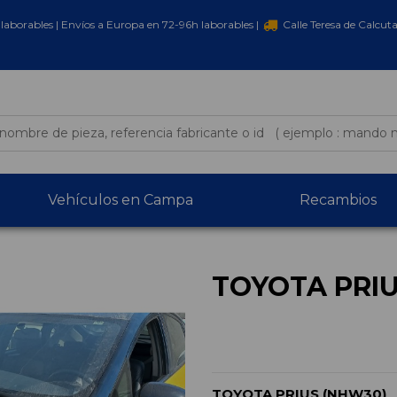
laborables | Envíos a Europa en 72-96h laborables |
Calle Teresa de Calcut
Vehículos en Campa
Recambios
TOYOTA PRIU
TOYOTA PRIUS (NHW30)