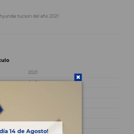
undai tucson del año 2021
culo
2021
G4FU
TMAJC811BMJ036695
ROJO
GASOLINA
HYBRID
día 14 de Agosto!
179CV 132KW