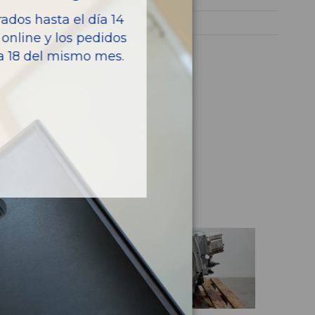
dos hasta el día 14
TUCSON
online y los pedidos
ía 18 del mismo mes.
culo