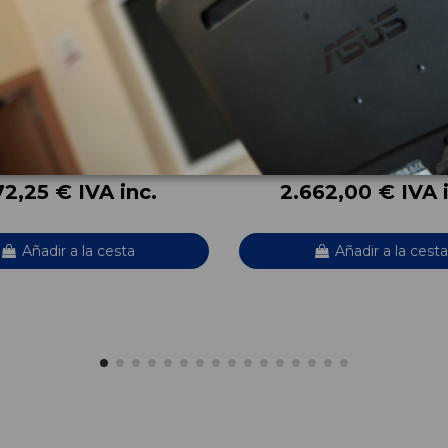
DE APARCAMIENTO
MOTOR COMPLETO G4FU
00
CSON HYBRID
HYUNDAI TUCSON HYBRID
OEM:
N9100
G4FU
5
ID:
802336
2,25 € IVA inc.
2.662,00 € IVA 
Añadir a la cesta
Añadir a la cesta