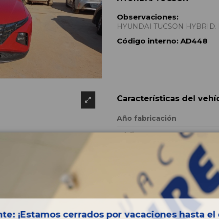
Observaciones:
HYUNDAI TUCSON HYBRID. hy
Código interno:
AD448
Características del vehí
Año fabricación
Código motor
Bastidor
Color
Combustible
Versión
te: ¡Estamos cerrados por vacaciones hasta el 
Potencia