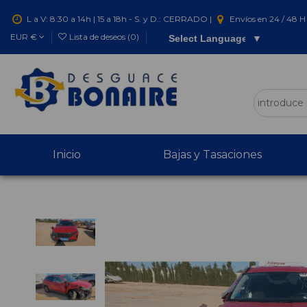
L a V: 8:30 a 14h | 15 a 18h - S. y D.: CERRADO |
Envíos en 24 / 48 H 
EUR €
Lista de deseos (
0
)
Select Language
▼
Inicio
Bajas y Tasaciones