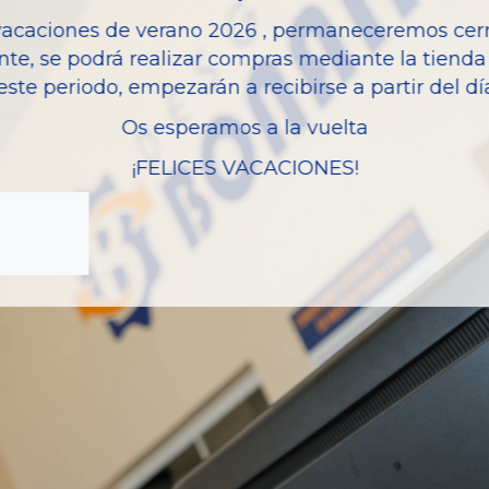
vacaciones de verano 2026 , permaneceremos cerra
Modelo
nte, se podrá realizar compras mediante la tienda 
este periodo, empezarán a recibirse a partir del d
Os esperamos a la vuelta
¡FELICES VACACIONES!
zas almacenadas del vehí