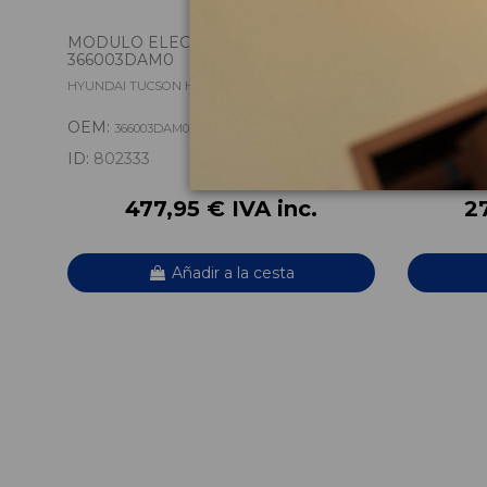
MODULO ELECTRONICO
SENSOR 
366003DAM0
99211N91
HYUNDAI TUCSON HYBRID
HYUNDAI TU
OEM:
OEM:
366003DAM0
99211
ID:
802333
ID:
80233
477,95 € IVA inc.
27
Añadir a la cesta