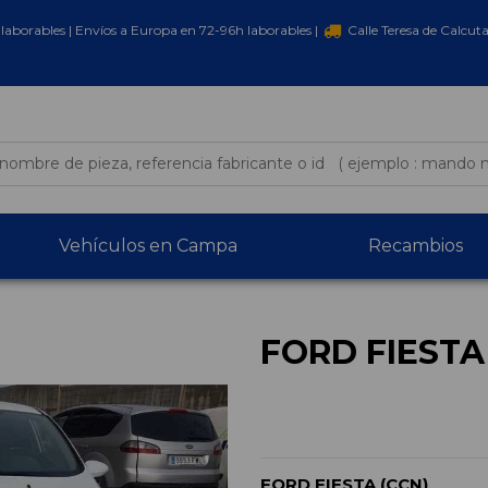
laborables | Envíos a Europa en 72-96h laborables |
Calle Teresa de Calcut
Vehículos en Campa
Recambios
FORD FIESTA
FORD FIESTA (CCN)