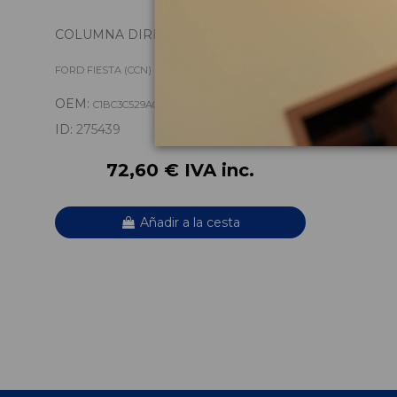
COLUMNA DIRECCION C1BC3C529AG
FORD FIESTA (CCN) SPORT
OEM:
C1BC3C529AG
ID:
275439
72,60 € IVA inc.
Añadir a la cesta