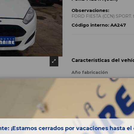
Observaciones:
FORD FIESTA (CCN) SPORT. for
Código interno:
AA247
Características del vehí
Año fabricación
Código motor
Bastidor
Color
Combustible
Versión
te: ¡Estamos cerrados por vacaciones hasta el 
Potencia