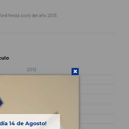
d fiesta (ccn) del año 2013
culo
2013
M1JE
WF0CXXGAKCDB61803
BLANCO
GASOLINA
Sport
día 14 de Agosto!
125CV 92KW