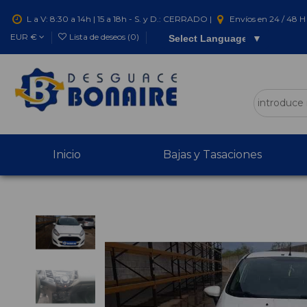
L a V: 8:30 a 14h | 15 a 18h - S. y D.: CERRADO |
Envíos en 24 / 48 H 
EUR €
Lista de deseos (
0
)
Select Language
▼
Inicio
Bajas y Tasaciones