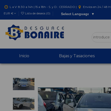
L a V: 8:30 a 14h | 15 a 18h - S. y D.: CERRADO |
Envíos en 24 / 48 H 
EUR €
Lista de deseos (
0
)
Select Language
▼
Inicio
Bajas y Tasaciones