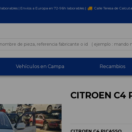
laborables | Envíos a Europa en 72-96h laborables |
Calle Teresa de Calcut
Vehículos en Campa
Recambios
CITROEN C4 
CITROEN C4 PICASSO