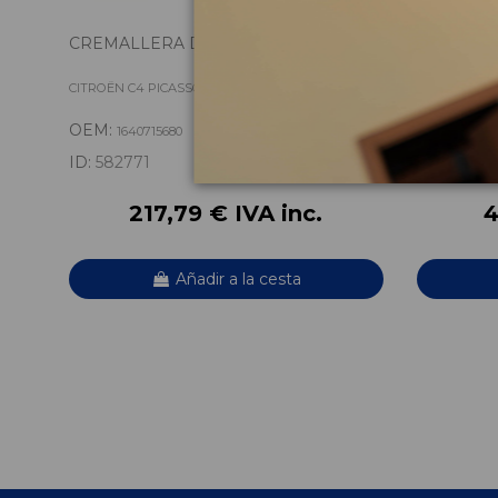
CREMALLERA DIRECCION 1640715680
MANGUET
16101380
CITROËN C4 PICASSO LIVE
CITROËN C4 
OEM:
OEM:
1640715680
16101
ID:
582771
ID:
58280
217,79 € IVA inc.
4
Añadir a la cesta