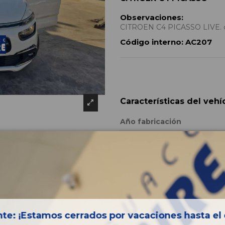
Observaciones:
CITROEN C4 PICASSO LIVE. ci
Código interno:
AC207
Características del vehí
Año fabricación
Código motor
Bastidor
Color
Combustible
Versión
te: ¡Estamos cerrados por vacaciones hasta el 
Potencia