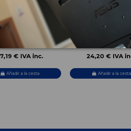
A DELANTERA DERECHA
INYECTOR 9813930180
80
PICASSO LIVE
CITROËN C4 PICASSO LIVE
OEM:
38080
9813930180
0
ID:
636723
7,19 € IVA inc.
24,20 € IVA in
Añadir a la cesta
Añadir a la cesta